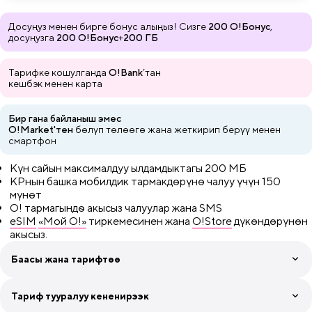
Досуңуз менен бирге бонус алыңыз! Сизге
200 О!Бонус
,
досуңузга
200 О!Бонус
+
200 ГБ
Тарифке кошулганда
O!Bank
’тан
кешбэк менен карта
Бир гана байланыш эмес
O!Market'тен
бөлүп төлөөгө жана
жеткирип
берүү менен
смартфон
Күн сайын максималдуу ылдамдыктагы 200 МБ
КРнын башка мобилдик тармакдѳрүнѳ чалуу үчүн 150
мүнөт
О! тармагындѳ акысыз чалуулар жана SMS
eSIM
«Мой О!»
тиркемесинен жана
O!Store
дүкөндөрүнөн
акысыз.
Баасы жана тарифтөө
4 жумага абоненттик төлөм
360 сом
Тариф тууралуу кененирээк