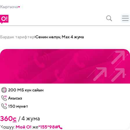
Кыргызча
Бардык тарифтер
Сенин нөлүң Max 4 жума
200 МБ күн сайын
Акысыз
150 мүнөт
360
c
/ 4 жума
Кошуу:
Мой O!
же
*155*98#