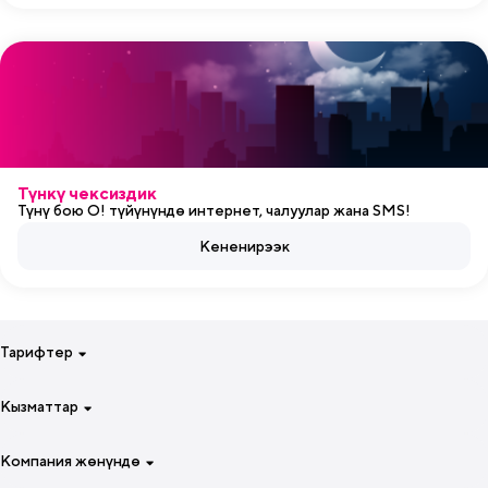
Түнкү чексиздик
Түнү бою O! түйүнүндө интернет, чалуулар жана SMS!
Кененирээк
Тарифтер
Смартфонуң үчүн бир жумага
Кызматтар
Смартфонуң үчүн 4 жумага
Атайын тарифтер
Интернет
Компания жөнүндө
Чалуулар жана интернет үчүн
Роуминг