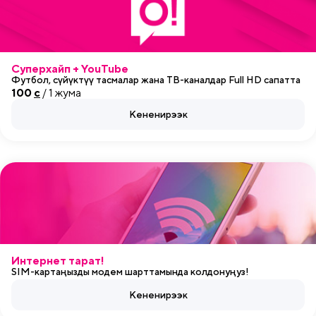
Суперхайп + YouTube
Футбол, сүйүктүү тасмалар жана ТВ-каналдар Full HD сапатта
100
c
/ 1 жума
Кененирээк
Интернет тарат!
SIM-картаңызды модем шарттамында колдонуңуз!
Кененирээк