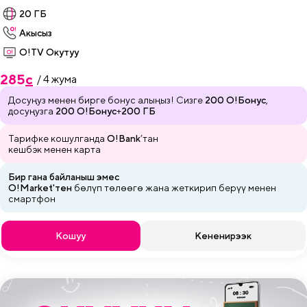
20 ГБ
Акысыз
О!TV Окутуу
285
c
/ 4 жума
Досуңуз менен бирге бонус алыңыз! Сизге
200 О!Бонус
,
досуңузга
200 О!Бонус
+
200 ГБ
Тарифке кошулганда
O!Bank
’тан
кешбэк менен карта
Бир гана байланыш эмес
O!Market'тен
бөлүп төлөөгө жана
жеткирип
берүү менен
смартфон
Кошуу
Кененирээк