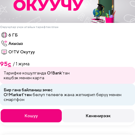
Окуучулар үчүн атайын тарифтик план
6 ГБ
Акысыз
О!TV Окутуу
95
c
/ 1 жума
Тарифке кошулганда
O!Bank
’тан
кешбэк менен карта
Бир гана байланыш эмес
O!Market'тен
бөлүп төлөөгө жана
жеткирип
берүү менен
смартфон
Кошуу
Кененирээк