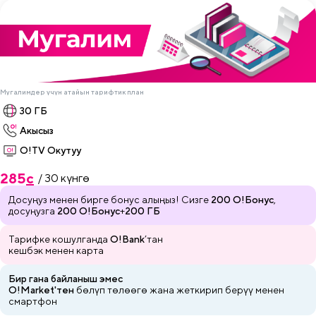
Мугалимдер үчүн атайын тарифтик план
30 ГБ
Акысыз
О!TV Окутуу
285
c
/ 30 күнгө
Досуңуз менен бирге бонус алыңыз! Сизге
200 О!Бонус
,
досуңузга
200 О!Бонус
+
200 ГБ
Тарифке кошулганда
O!Bank
’тан
кешбэк менен карта
Бир гана байланыш эмес
O!Market'тен
бөлүп төлөөгө жана
жеткирип
берүү менен
смартфон