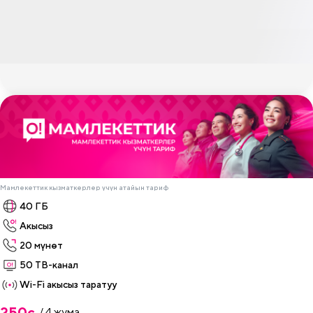
Мамлекеттик кызматкерлер үчүн атайын тариф
40 ГБ
Акысыз
20 мүнөт
50 ТВ-канал
Wi-Fi акысыз таратуу
250
c
/ 4 жума