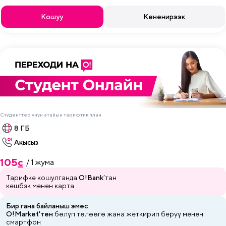
Кошуу
Кененирээк
Студенттер үчүн атайын тарифтик план
8 ГБ
Акысыз
105
c
/ 1 жума
Тарифке кошулганда
O!Bank
’тан
кешбэк менен карта
Бир гана байланыш эмес
O!Market'тен
бөлүп төлөөгө жана
жеткирип
берүү менен
смартфон