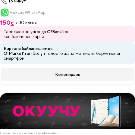
15 минут
Чексиз WhatsApp
150
c
/ 30 күнгө
Тарифке кошулганда
O!Bank
’тан
кешбэк менен карта
Бир гана байланыш эмес
O!Market'тен
бөлүп төлөөгө жана
жеткирип
берүү менен
смартфон
Кененирээк
Окуучулар үчүн атайын тарифтик план