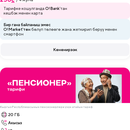
Тарифке кошулганда
O!Bank
’тан
кешбэк менен карта
Бир гана байланыш эмес
O!Market'тен
бөлүп төлөөгө жана
жеткирип
берүү менен
смартфон
Кененирээк
Кыргыз Республикасынын пенсионерлери үчүн атайын тариф
20 ГБ
Акысыз