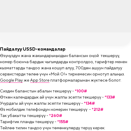
Пайдалуу USSD-командалар
Өзүңүздүн жана жакындарыңыздын балансын оңой текшерүү,
номер боюнча бардык чыгымдарды контролдоо, тарифтер менен
кызматтарды тандоо жана кошуп алуу, 700дөн ашуун пайдалуу
сервистерди төлөө үчүн «Мой О!» тиркемесин орнотуп алыңыз.
Google Play
же
App Store
платформаларынан жүктөсө болот.
Сиздин баланстын абалын текшерүү -
*100#
Өткөн календардык ай үчүн жалпы эсепти текшерүү -
*133#
Учурдагы ай үчүн жалпы эсепти текшерүү -
*134#
Өз мобилдик телефондун номерин текшерүү -
*212#
Так убакытты текшерүү -
*260#
Тарифтик планды текшерүү -
*155#
Тейлөө тилин тандоо үчүн төмөнкүлөрдү терүү керек: