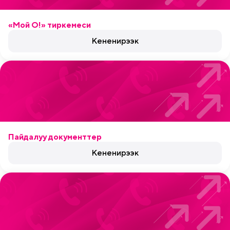
«Мой О!» тиркемеси
Кененирээк
Пайдалуу документтер
Кененирээк