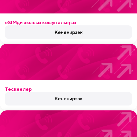
eSIMди акысыз кошуп алыңыз
Кененирээк
Тескөөлөр
Кененирээк