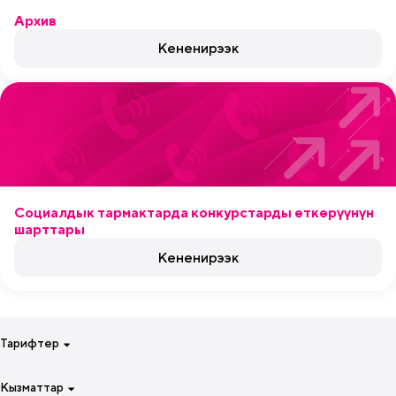
Архив
Кененирээк
Социалдык тармактарда конкурстарды өткөрүүнүн
шарттары
Кененирээк
Тарифтер
Смартфонуң үчүн бир жумага
Кызматтар