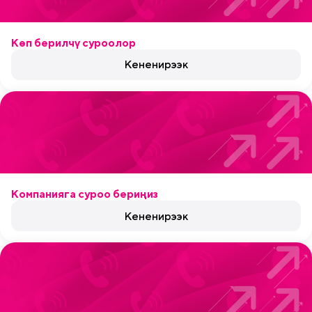
Көп берилчү суроолор
Кененирээк
Компанияга суроо бериңиз
Кененирээк