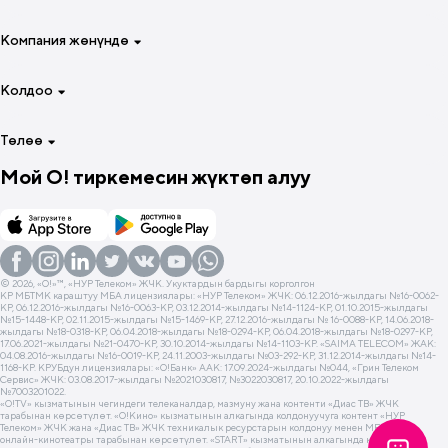
Смартфонуң үчүн 4 жумага
Атайын тарифтер
Интернет
Компания жөнүндө
Чалуулар жана интернет үчүн
Роуминг
Үй-бүлө үчүн
Чалуулар
Компания жөнүндө
Колдоо
Модем жана роутер үчүн
О!TV жана онлайн-кинотеатрлары
Артыкчылыктар
Акылдуу түзүлүштөр үчүн
Яндекс Плюс
Өнөктөштөргө
Даректер жана байланыштар
Төлөө
Негизги
O!Prime
Жумуш орундары
eSIMди акысыз кошуп алыңыз
Мой О! тиркемесин жүктөп алуу
Эл аралык байланыш
Жаңылыктар
Тескөөлөр
Комиссиясыз төлөө
Номерди башкаруу
О! компаниясында такшалма
Көп берилчү суроолор
Баланс жок кездеги мүмкүнчүлүктөр
Баланс жок кездеги мүмкүнчүлүктөр
Компанияга суроо бериңиз
«Мой О!» тиркемеси
Маалыматтык-көңүл ачуу кызматтары
«Мой О!» тиркемеси
Балансты текшерүү
Негизги кызматтар
Пайдалуу документтер
О! фирмалык терминалдар
© 2026, «O!»™, «НУР Телеком» ЖЧК. Укуктардын бардыгы корголгон
КР МБТМК караштуу МБА лицензиялары: «НУР Телеком» ЖЧК: 06.12.2016-жылдагы №16-0062-
Башка кызматтар
Пайдалуу USSD-командалар
КР, 06.12.2016-жылдагы №16-0063-КР, 03.12.2014-жылдагы №14-1124-КР, 01.10.2015-жылдагы
№15-1448-КР, 02.11.2015-жылдагы №15-1469-КР, 27.12.2016-жылдагы № 16-0088-КР, 14.06.2018-
Мобилдик алдамчылык
жылдагы №18-0318-КР, 06.04.2018-жылдагы №18-0294-КР, 06.04.2018-жылдагы №18-0297-КР,
17.06.2021-жылдагы №21-0470-КР, 30.10.2014-жылдагы №14-1103-КР. «SAIMA TELECOM» ЖАК:
Архив
04.08.2016-жылдагы №16-0019-КР, 24.11.2003-жылдагы №03-292-КР, 31.12.2014-жылдагы №14-
1168-КР. КРУБдун лицензиялары: «О!Банк» ААК: 17.09.2024-жылдагы №044, «Грин Телеком
Социалдык тармактарда конкурстарды өткөрүүнүн шарттары
Сервис» ЖЧК: 03.08.2017-жылдагы №2021030817, №3022030817, 20.10.2022-жылдагы
№7003201022.
«О!TV» кызматынын чегиндеги телеканалдар, мазмуну жана контенти «Диас ТВ» ЖЧК
тарабынан көрсөтүлөт. «O!Кино» кызматынын алкагында колдонуучуга контент «НУР
Телеком» ЖЧК жана «Диас ТВ» ЖЧК техникалык ресурстарын колдонуу менен MEGOGO
онлайн-кинотеатры тарабынан көрсөтүлөт. «START» кызматынын алкагында контентке