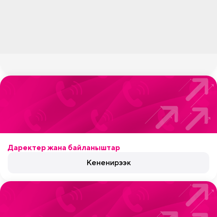
Даректер жана байланыштар
Кененирээк