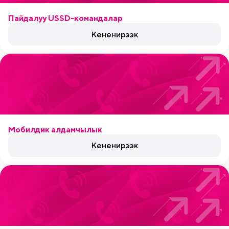
Пайдалуу USSD-командалар
Кененирээк
Мобилдик алдамчылык
Кененирээк