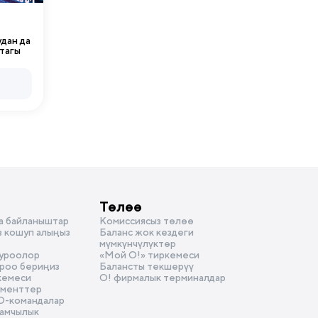
дан да
тагы
Төлөө
а байланыштар
Комиссиясыз төлөө
з кошуп алыңыз
Баланс жок кездеги
мүмкүнчүлүктөр
суроолор
«Мой О!» тиркемеси
уроо бериңиз
Балансты текшерүү
кемеси
О! фирмалык терминалдар
ументтер
D-командалар
амчылык