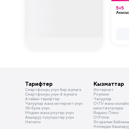
5+5
Акысыз
Тарифтер
Кызматтар
Смартфонуң үчүн бир жумага
Интернет
Смартфонуң үчүн 4 жумага
Роуминг
Атайын тарифтер
Чалуулар
Чалуулар жана интернет үчүн
О!TV жана онлайн
Үй-бүлө үчүн
кинотеатрлары
Модем жана роутер үчүн
Яндекс Плюс
Акылдуу түзүлүштөр үчүн
O!Prime
Негизги
Эл аралык байлан
Номерди башкару