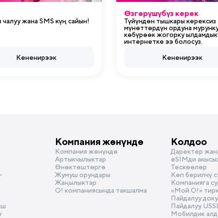
Өзгөрүшүбүз керек
 чалуу жана SMS күң сайын!
Түйүндөн тышкары керексиз
мүнөттөрдүн ордуна мурунку
көбүрөөк жогорку ылдамдык
интернетке ээ болосуз.
Кененирээк
Кененирээк
Компания жөнүндө
Колдоо
Компания жөнүндө
Даректер жан
Артыкчылыктар
eSIMди акысы
Өнөктөштөргө
Тескөөлөр
-
Жумуш орундары
Көп берилчү 
Жаңылыктар
Компанияга с
О! компаниясында такшалма
«Мой О!» тир
Пайдалуу док
ыш
Пайдалуу USS
у
Мобилдик алд