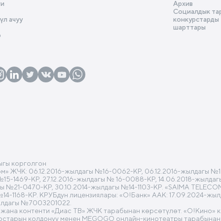
ги
Архив
Социалдык та
л ачуу
конкурстарды
шарттары
р
ыгы корголгон
 ЖЧК: 06.12.2016-жылдагы №16-0062-КР, 06.12.2016-жылдагы №16
 №15-1469-КР, 27.12.2016-жылдагы № 16-0088-КР, 14.06.2018-жылд
гы №21-0470-КР, 30.10.2014-жылдагы №14-1103-КР. «SAIMA TELECO
№14-1168-КР. КРУБдун лицензиялары: «О!Банк» ААК: 17.09.2024-жы
ылдагы №7003201022.
 жана контенти «Диас ТВ» ЖЧК тарабынан көрсөтүлөт. «O!Кино» 
рстарын колдонуу менен MEGOGO онлайн-кинотеатры тарабынан 