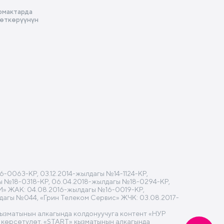
рмактарда
 өткөрүүнүн
-0063-КР, 03.12.2014-жылдагы №14-1124-КР,
агы №18-0318-КР, 06.04.2018-жылдагы №18-0294-КР,
M» ЖАК: 04.08.2016-жылдагы №16-0019-КР,
лдагы №044, «Грин Телеком Сервис» ЖЧК: 03.08.2017-
кызматынын алкагында колдонуучуга контент «НУР
көрсөтүлөт. «START» кызматынын алкагында