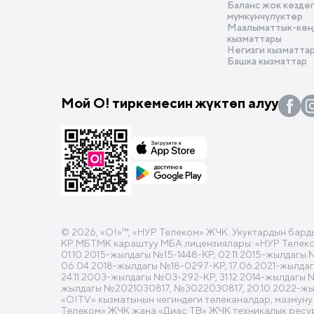
Баланс жок кезде
мүмкүнчүлүктөр
Маалыматтык-көңү
кызматтары
Негизги кызматта
Башка кызматтар
Мой О! тиркемесин жүктөп алуу
© 2026, «O!»™, «НУР Телеком» ЖЧК. Укуктардын бард
КР МБТМК караштуу МБА лицензиялары: «НУР Телеком»
01.10.2015-жылдагы №15-1448-КР, 02.11.2015-жылдагы
06.04.2018-жылдагы №18-0297-КР, 17.06.2021-жылда
24.11.2003-жылдагы №03-292-КР, 31.12.2014-жылдагы 
жылдагы №2021030817, №3022030817, 20.10.2022-ж
«О!TV» кызматынын чегиндеги телеканалдар, мазмуну
Телеком» ЖЧК жана «Диас ТВ» ЖЧК техникалык ресу