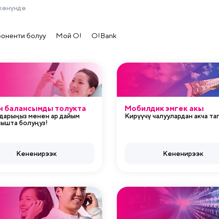
жөнүндө
боненти болуу
Мой О!
O!Bank
н балансымды толукта
Мобилдик эмгек акы
дарыңыз менен ар дайым
Кирүүчү чалуулардан акча та
нышта болуңуз!
Кененирээк
Кененирээк