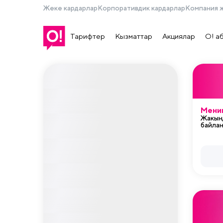
Жеке кардарлар
Корпоративдик кардарлар
Компания 
Тарифтер
Кызматтар
Акциялар
О! а
Мени
Жакын
байла