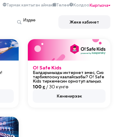
Тармак камтыган аймак
Төлөө
Колдоо
Кыргызча
Жеке кабинет
O! Safe Kids
п!
Балдарынызды интернет эмес, Сиз
тарбиялоону каалайсызбы? O! Safe
Kids тиркемесин орнотуп алыңыз.
100
c
/ 30 күнгө
Кененирээк