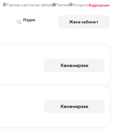
Тармак камтыган аймак
Төлөө
Колдоо
Кыргызча
Жеке кабинет
Кененирээк
Кененирээк