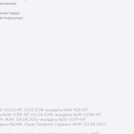
амчылык
рмактарда
 өткөрүүнүн
-0063-КР, 03.12.2014-жылдагы №14-1124-КР,
агы №18-0318-КР, 06.04.2018-жылдагы №18-0294-КР,
M» ЖАК: 04.08.2016-жылдагы №16-0019-КР,
лдагы №044, «Грин Телеком Сервис» ЖЧК: 03.08.2017-
кызматынын алкагында колдонуучуга контент «НУР