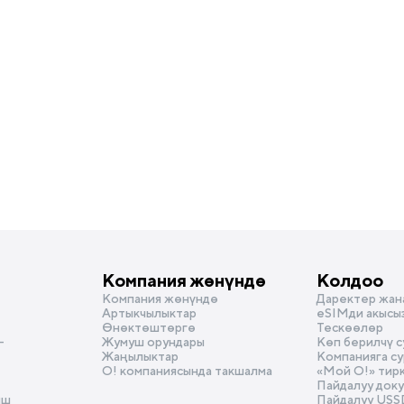
Компания жөнүндө
Колдоо
Компания жөнүндө
Даректер жан
Артыкчылыктар
eSIMди акысы
Өнөктөштөргө
Тескөөлөр
-
Жумуш орундары
Көп берилчү 
Жаңылыктар
Компанияга с
О! компаниясында такшалма
«Мой О!» тир
Пайдалуу док
ыш
Пайдалуу USS