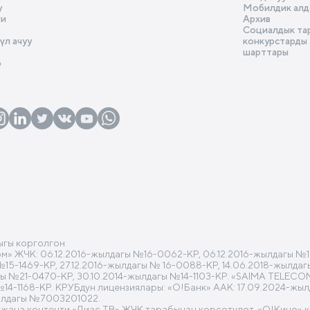
у
Мобилдик алд
ги
Архив
Социалдык та
л ачуу
конкурстарды
шарттары
р
ыгы корголгон
 ЖЧК: 06.12.2016-жылдагы №16-0062-КР, 06.12.2016-жылдагы №16
 №15-1469-КР, 27.12.2016-жылдагы № 16-0088-КР, 14.06.2018-жылд
гы №21-0470-КР, 30.10.2014-жылдагы №14-1103-КР. «SAIMA TELECO
№14-1168-КР. КРУБдун лицензиялары: «О!Банк» ААК: 17.09.2024-жы
ылдагы №7003201022.
 жана контенти «Диас ТВ» ЖЧК тарабынан көрсөтүлөт. «O!Кино» 