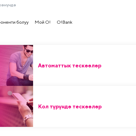
жөнүндө
боненти болуу
Мой О!
O!Bank
Автоматтык тескөөлөр
Кол түрүндө тескөөлөр