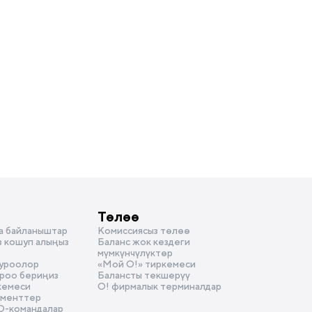
Төлөө
а байланыштар
Комиссиясыз төлөө
з кошуп алыңыз
Баланс жок кездеги
мүмкүнчүлүктөр
суроолор
«Мой О!» тиркемеси
уроо бериңиз
Балансты текшерүү
кемеси
О! фирмалык терминалдар
ументтер
D-командалар