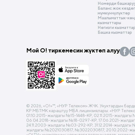
Номерди башкару
Баланс жок кезде
мүмкүнчүлүктөр
Маалыматтык-көңү
кызматтары
Негизги кызматта
Башка кызматтар
Мой О! тиркемесин жүктөп алуу
© 2026, «O!»™, «НУР Телеком» ЖЧК. Укуктардын бард
КР МБТМК караштуу МБА лицензиялары: «НУР Телеком»
01.10.2015-жылдагы №15-1448-КР, 02.11.2015-жылдагы
06.04.2018-жылдагы №18-0297-КР, 17.06.2021-жылда
24.11.2003-жылдагы №03-292-КР, 31.12.2014-жылдагы 
жылдагы №2021030817, №3022030817, 20.10.2022-ж
«О!TV» кызматынын чегиндеги телеканалдар, мазмуну