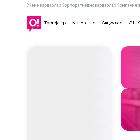
Жеке кардарлар
Корпоративдик кардарлар
Компания 
Тарифтер
Кызматтар
Акциялар
О! а