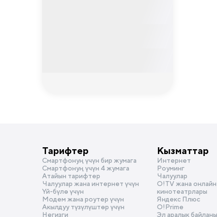
Тарифтер
Кызматтар
Смартфонуң үчүн бир жумага
Интернет
Смартфонуң үчүн 4 жумага
Роуминг
Атайын тарифтер
Чалуулар
Чалуулар жана интернет үчүн
О!TV жана онлайн
Үй-бүлө үчүн
кинотеатрлары
Модем жана роутер үчүн
Яндекс Плюс
Акылдуу түзүлүштөр үчүн
O!Prime
Негизги
Эл аралык байлан