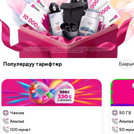
Популярдуу тарифтер
Баары
Чексиз
50 ГБ
Акысыз
Акысыз
100 мүнөт
50 мүн