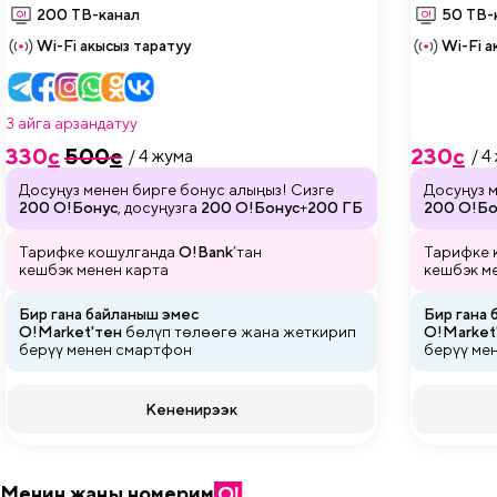
200 ТВ-канал
50 ТВ-
Wi-Fi акысыз таратуу
Wi-Fi а
3 айга арзандатуу
330
c
500
c
230
c
/ 4 жума
/ 4
Досуңуз менен бирге бонус алыңыз! Сизге
Досуңуз м
200 О!Бонус
, досуңузга
200 О!Бонус
+
200 ГБ
200 О!Бо
Тарифке кошулганда
O!Bank
’тан
Тарифке 
кешбэк менен карта
кешбэк м
Бир гана байланыш эмес
Бир гана
O!Market'тен
бөлүп төлөөгө жана
жеткирип
O!Market
берүү менен смартфон
берүү ме
Кененирээк
Менин жаңы номерим