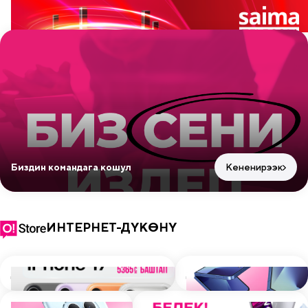
Биздин командага кошул
Кененирээк
ИНТЕРНЕТ-ДҮКӨНҮ
ДҮКӨНГӨ
ДҮКӨНГӨ