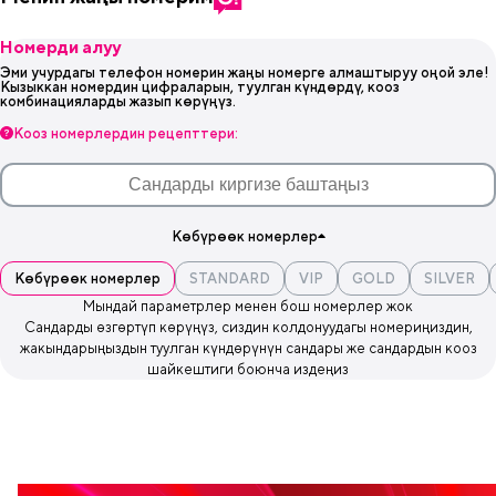
Номерди алуу
Эми учурдагы телефон номерин жаңы номерге алмаштыруу оңой эле!
Кызыккан номердин цифраларын, туулган күндөрдү, кооз
комбинацияларды жазып көрүңүз.
Кооз номерлердин рецепттери:
Көбүрөөк номерлер
Көбүрөөк номерлер
STANDARD
VIP
GOLD
SILVER
Мындай параметрлер менен бош номерлер жок
Сандарды өзгөртүп көрүңүз, сиздин колдонуудагы номериңиздин,
жакындарыңыздын туулган күндөрүнүн сандары же сандардын кооз
шайкештиги боюнча издеңиз
Эң керектүүлөр бир супераппта