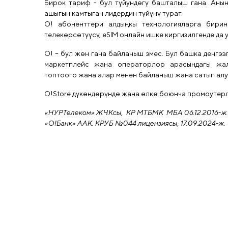
Бирок тариф - бул түйундөгү башталыш гана. Аны
ашыгын камтыган лидердин түйүнү турат.
О! абоненттери алдыңкы технологияларга бири
телекөрсөтүүсү, eSIM онлайн ишке киргизилгенде да
О! – бул жөн гана байланыш эмес. Бул башка деңгээ
маркетплейс жана операторлор арасындагы жал
топтоого жана алар менен байланыш жана сатып алуу
O!Store дүкөндөрүндө жана өлкө боюнча промоутерл
«НУРТелеком» ЖЧКсы, КР МТБМК МБА 06.12.2016-ж.
«О!Банк» ААК. КРУБ №044 лицензиясы, 17.09.2024-ж.