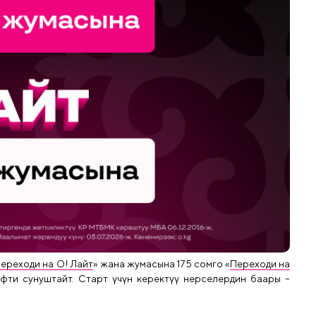
ереходи на О! Лайт
» жана жумасына 175 сомго «
Переходи на
фти сунуштайт. Старт үчүн керектүү нерселердин баары –