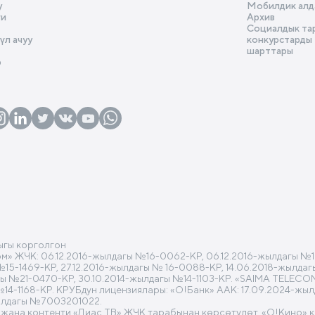
у
Мобилдик алд
ги
Архив
Социалдык та
л ачуу
конкурстарды
шарттары
р
ыгы корголгон
 ЖЧК: 06.12.2016-жылдагы №16-0062-КР, 06.12.2016-жылдагы №16
 №15-1469-КР, 27.12.2016-жылдагы № 16-0088-КР, 14.06.2018-жылд
гы №21-0470-КР, 30.10.2014-жылдагы №14-1103-КР. «SAIMA TELECO
№14-1168-КР. КРУБдун лицензиялары: «О!Банк» ААК: 17.09.2024-жы
ылдагы №7003201022.
 жана контенти «Диас ТВ» ЖЧК тарабынан көрсөтүлөт. «O!Кино» 