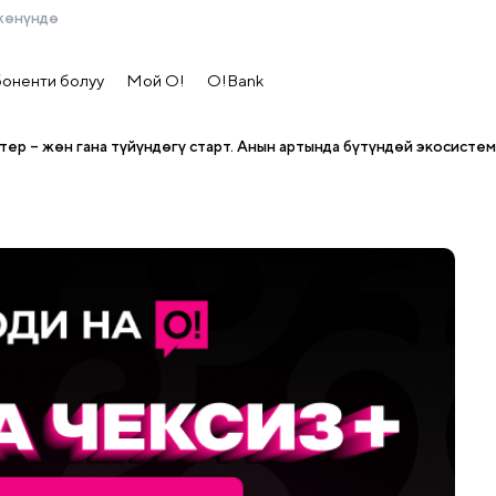
жөнүндө
боненти болуу
Мой О!
O!Bank
тер – жөн гана түйүндөгү старт. Анын артында бүтүндөй экосистем
ифтер – жөн гана түйүндөгү старт. А