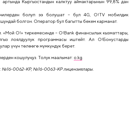
н артында Кыргызстандын калктуу аймактарынын 99,8% дан
нчилерден болуп ээ болушат – бул 4G, O!TV мобилдик
 ушундай болгон. Оператор бул багытты бекем карманат.
л. «Мой О!» тиркемесинде – O!Bank финансылык кызматтары,
гыз лоялдуулук программасы иштейт. Ал О!Бонустарды
лар үчүн төлөөгө мүмкүндүк берет.
ерден кошулуңуз. Толук маалымат:
o.kg
.
: №16-0062-КР, №16-0063-КР лицензиялары.