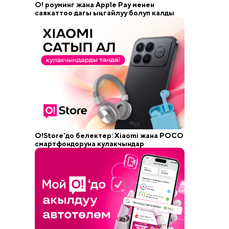
О! роуминг жана Apple Pay менен
саякаттоо дагы ыңгайлуу болуп калды
O!Store'до белектер: Xiaomi жана POCO
смартфондоруна кулакчындар