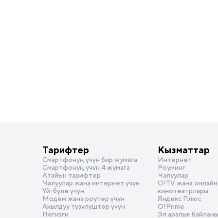
Тарифтер
Кызматтар
Смартфонуң үчүн бир жумага
Интернет
Смартфонуң үчүн 4 жумага
Роуминг
Атайын тарифтер
Чалуулар
Чалуулар жана интернет үчүн
О!TV жана онлайн
Үй-бүлө үчүн
кинотеатрлары
Модем жана роутер үчүн
Яндекс Плюс
Акылдуу түзүлүштөр үчүн
O!Prime
Негизги
Эл аралык байлан