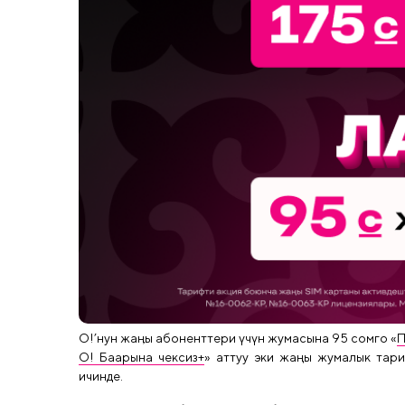
О!
’нун
жаӊы абоненттери үчүн жумасына 95 сомго «
П
О! Баарына чексиз+
» аттуу эки жаңы жумалык тари
ичинде.