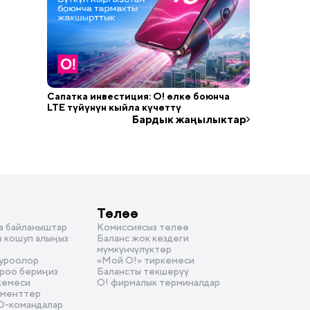
Сапатка инвестиция: О! өлкө боюнча
LTE түйүнүн кыйла күчөттү
Бардык жаңылыктар
Төлөө
а байланыштар
Комиссиясыз төлөө
з кошуп алыңыз
Баланс жок кездеги
мүмкүнчүлүктөр
суроолор
«Мой О!» тиркемеси
уроо бериңиз
Балансты текшерүү
кемеси
О! фирмалык терминалдар
ументтер
D-командалар