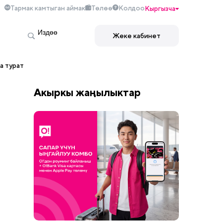
Тармак камтыган аймак
Төлөө
Колдоо
Кыргызча
Жеке кабинет
а турат
Акыркы жаңылыктар
нын артында бүтүндөй экосистема тура