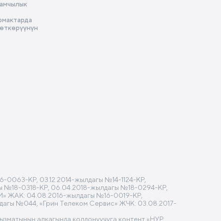
амчылык
рмактарда
 өткөрүүнүн
-0063-КР, 03.12.2014-жылдагы №14-1124-КР,
агы №18-0318-КР, 06.04.2018-жылдагы №18-0294-КР,
M» ЖАК: 04.08.2016-жылдагы №16-0019-КР,
лдагы №044, «Грин Телеком Сервис» ЖЧК: 03.08.2017-
кызматынын алкагында колдонуучуга контент «НУР