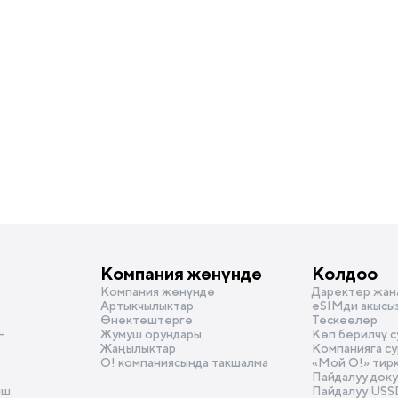
Компания жөнүндө
Колдоо
Компания жөнүндө
Даректер жан
Артыкчылыктар
eSIMди акысы
Өнөктөштөргө
Тескөөлөр
-
Жумуш орундары
Көп берилчү 
Жаңылыктар
Компанияга с
О! компаниясында такшалма
«Мой О!» тир
Пайдалуу док
ыш
Пайдалуу USS