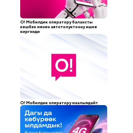
О! Мобилдик оператору балансты
кешбэк менен автотолуктоону ишке
киргизди
О! Мобилдик оператору маалымдайт