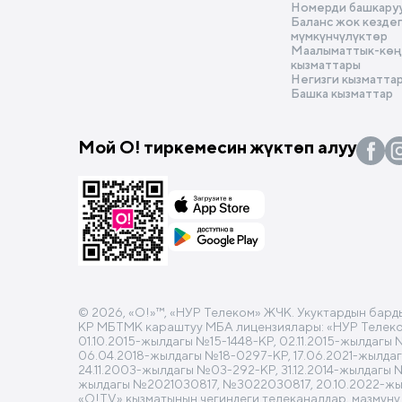
Номерди башкару
Баланс жок кезде
мүмкүнчүлүктөр
Маалыматтык-көңү
кызматтары
Негизги кызматта
Башка кызматтар
Мой О! тиркемесин жүктөп алуу
© 2026, «O!»™, «НУР Телеком» ЖЧК. Укуктардын бард
КР МБТМК караштуу МБА лицензиялары: «НУР Телеком»
01.10.2015-жылдагы №15-1448-КР, 02.11.2015-жылдагы
06.04.2018-жылдагы №18-0297-КР, 17.06.2021-жылда
24.11.2003-жылдагы №03-292-КР, 31.12.2014-жылдагы 
жылдагы №2021030817, №3022030817, 20.10.2022-ж
«О!TV» кызматынын чегиндеги телеканалдар, мазмуну