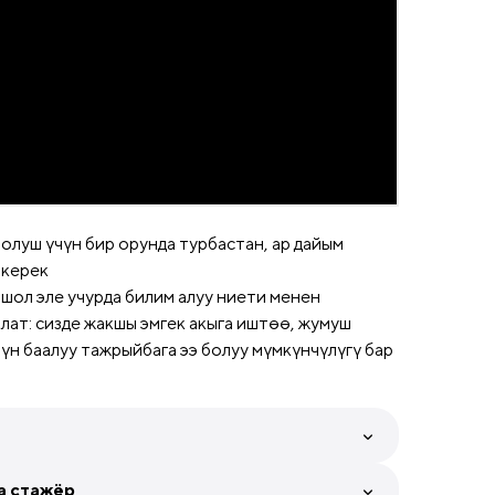
олуш үчүн бир орунда турбастан, ар дайым
 керек
ошол эле учурда билим алуу ниети менен
ат: сизде жакшы эмгек акыга иштөө, жумуш
үн баалуу тажрыйбага ээ болуу мүмкүнчүлүгү бар
а стажёр