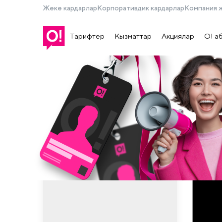
Жеке кардарлар
Корпоративдик кардарлар
Компания 
Тарифтер
Кызматтар
Акциялар
О! а
Иш таж
Биз Кыр
тобубуз