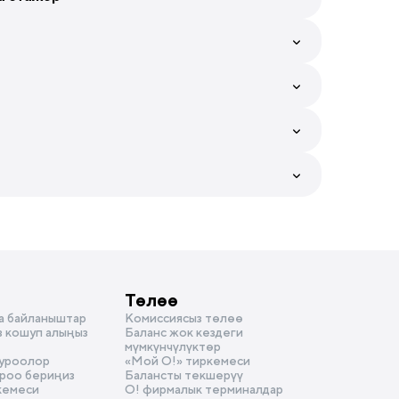
ө
Төлөө
ө
а байланыштар
Комиссиясыз төлөө
з кошуп алыңыз
Баланс жок кездеги
мүмкүнчүлүктөр
суроолор
«Мой О!» тиркемеси
уроо бериңиз
Балансты текшерүү
кемеси
О! фирмалык терминалдар