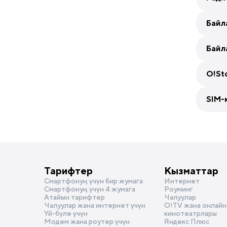
Байл
Email
Байл
Email
Теле
O!St
Теле
What
SIM-
Tele
What
Tele
Email
Email
Теле
Тарифтер
Кызматтар
Смартфонуң үчүн бир жумага
Интернет
Теле
Смартфонуң үчүн 4 жумага
Роуминг
What
Атайын тарифтер
Чалуулар
Tele
Чалуулар жана интернет үчүн
О!TV жана онлайн
Үй-бүлө үчүн
кинотеатрлары
What
Модем жана роутер үчүн
Яндекс Плюс