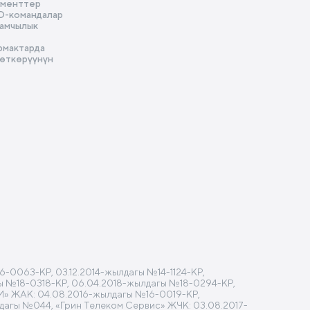
ументтер
D-командалар
амчылык
ө
рмактарда
 өткөрүүнүн
ө
-0063-КР, 03.12.2014-жылдагы №14-1124-КР,
агы №18-0318-КР, 06.04.2018-жылдагы №18-0294-КР,
M» ЖАК: 04.08.2016-жылдагы №16-0019-КР,
лдагы №044, «Грин Телеком Сервис» ЖЧК: 03.08.2017-