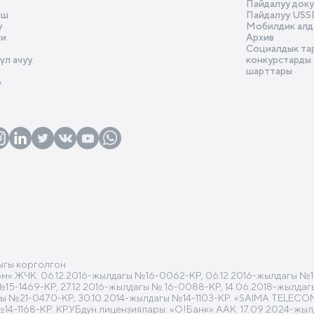
Пайдалуу док
gram
ыш
Пайдалуу USS
у
Мобилдик алд
Резюмени тиркө
ги
Архив
Социалдык та
л ачуу
конкурстарды
Резюмени тиркө
Жөнөтүү
шарттары
р
Жөнөтүү
ыгы корголгон
 ЖЧК: 06.12.2016-жылдагы №16-0062-КР, 06.12.2016-жылдагы №16
 №15-1469-КР, 27.12.2016-жылдагы № 16-0088-КР, 14.06.2018-жылд
гы №21-0470-КР, 30.10.2014-жылдагы №14-1103-КР. «SAIMA TELECO
№14-1168-КР. КРУБдун лицензиялары: «О!Банк» ААК: 17.09.2024-жы