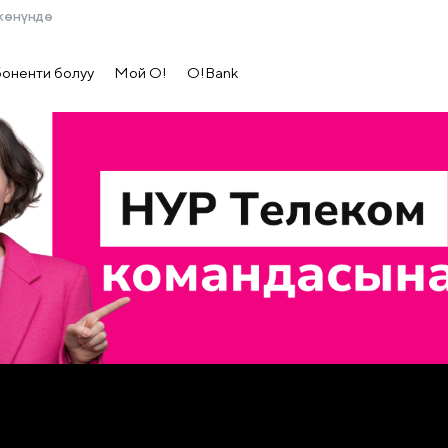
жөнүндө
боненти болуу
Мой О!
O!Bank
рыйбасы жок
гызстандын мобилдик рыногундагы лидердин командасы менен
га чакырабыз