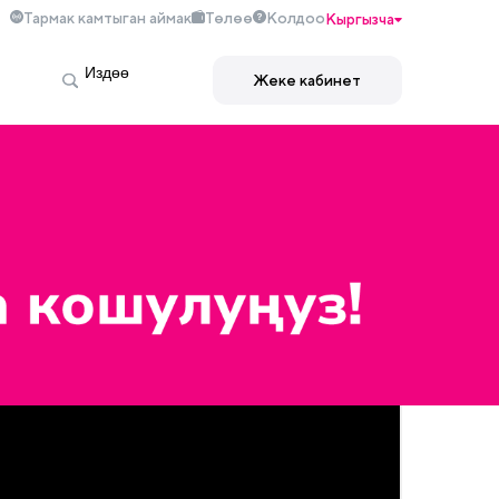
Тармак камтыган аймак
Төлөө
Колдоо
Кыргызча
Жеке кабинет
 чогуу өсүп-өнүгүүнү каалагандардын баарын өз