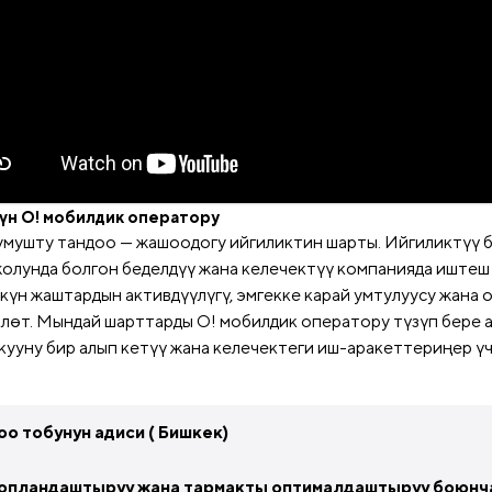
үн О! мобилдик оператору
умушту тандоо — жашоодогу ийгиликтин шарты. Ийгиликтүү б
жолунда болгон беделдүү жана келечектүү компанияда иштеш
 күн жаштардын активдүүлүгү, эмгекке карай умтулуусу жана 
лөт. Мындай шарттарды О! мобилдик оператору түзүп бере ал
кууну бир алып кетүү жана келечектеги иш-аракеттериңер үч
оо тобунун адиси ( Бишкек)
опландаштыруy жана тармакты оптималдаштыруу боюнч