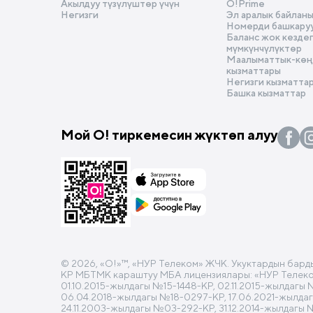
Акылдуу түзүлүштөр үчүн
O!Prime
Tele
Негизги
Эл аралык байлан
Номерди башкару
Баланс жок кезде
мүмкүнчүлүктөр
Маалыматтык-көңү
кызматтары
Негизги кызматта
Башка кызматтар
Мой О! тиркемесин жүктөп алуу
© 2026, «O!»™, «НУР Телеком» ЖЧК. Укуктардын бард
КР МБТМК караштуу МБА лицензиялары: «НУР Телеком»
01.10.2015-жылдагы №15-1448-КР, 02.11.2015-жылдагы
06.04.2018-жылдагы №18-0297-КР, 17.06.2021-жылда
24.11.2003-жылдагы №03-292-КР, 31.12.2014-жылдагы 