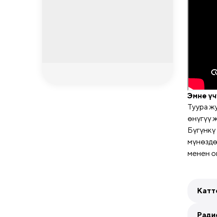
Эмне үч
Туура ж
өнүгүү 
Бүгүнкү
мүнөздө
менен о
Катт
Ради