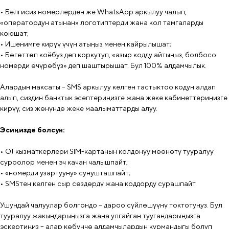
• Белгисиз номерлерден же WhatsApp аркылуу чалып,
«оператордун атынан» логотиптерди жана кол тамгаларды
коюшат;
• Ишенимге кирүү үчүн атыңыз менен кайрылышат;
• Бөгөттөп коёбуз деп коркутуп, «азыр кодду айтыңыз, болбосо
номерди өчүрөбүз» деп шаштырышат. Бул 100% алдамчылык.
Алардын максаты – SMS аркылуу келген тастыктоо кодун алдап
алып, сиздин банктык эсептериңизге жана жеке кабинеттериңизге
кирүү, сиз жөнүндө жеке маалыматтарды алуу.
Эсиңизде болсун:
• О! кызматкерлери SIM-картанын колдонуу мөөнөтү тууралуу
суроолор менен эч качан чалышпайт;
• «номерди узартууну» сунушташпайт;
• SMSтен келген сыр сөздөрдү жана коддорду сурашпайт.
Ушундай чалуулар болгондо – дароо сүйлөшүүнү токтотуңуз. Бул
тууралуу жакындарыңызга жана улгайган туугандарыңызга
эскертиңиз – алар көбүнчө алдамчылардын курмандыгы болуп