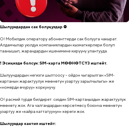
Шылуундардан сак болуңуздар ⛔️
О! Мобилдик оператору абоненттерди сак болууга чакырат.
Алдамчылар уюлдук компаниялардын кызматкерлери болуп
таанышып, жарандардын ишенимине кирүүнү улантууда.
❗
Эсиңизде болсун: SIM-карта МӨӨНӨТСҮЗ иштейт.
Шылуундардын негизги шылтоосу – ойдон чыгарылган «SIM-
картанын жарактуулук мөөнөтүн узартуу зарылчылыгы» же
«номерди өчүрүү» коркунучу.
О! расмий түрдө билдирет: сиздин SIM-картаңыздын жарактуулук
мөөнөтү жок. Ага чалгандардын көрсөтмөсү боюнча мөөнөтүн
узартуу же «кайра каттатуунун» кереги жок.
Шылуундар кантип иштейт: