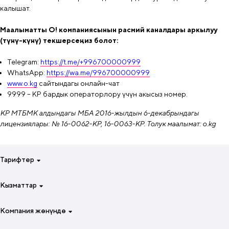
калышат.
Маалыматты О! компаниясынын расмий каналдары аркылуу
(түнү-күнү) текшерсеңиз болот:
Telegram:
https://t.me/+996700000999
WhatsApp:
https://wa.me/996700000999
www.o.kg
сайтындагы онлайн-чат
9999 – КР бардык операторлору үчүн акысыз номер.
КР МТБМК алдындагы МБА 2016-жылдын 6-декабрындагы
лицензиялары: № 16-0062-КР, 16-0063-КР. Толук маалымат: o.kg
Тарифтер
Смартфонуң үчүн бир жумага
Кызматтар
Смартфонуң үчүн 4 жумага
Атайын тарифтер
Интернет
Компания жөнүндө
Чалуулар жана интернет үчүн
Роуминг