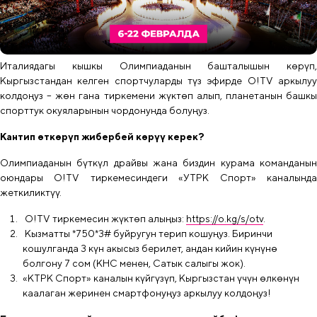
Италиядагы кышкы Олимпиаданын башталышын көрүп,
Кыргызстандан келген спортчуларды түз эфирде O!TV аркылуу
колдоңуз – жөн гана тиркемени жүктөп алып, планетанын башкы
спорттук окуяларынын чордонунда болуңуз.
Кантип өткөрүп жибербей көрүү керек?
Олимпиаданын бүткүл драйвы жана биздин курама команданын
оюндары O!TV тиркемесиндеги «УТРК Спорт» каналында
жеткиликтүү.
O!TV тиркемесин жүктөп алыңыз:
https://o.kg/s/otv
.
Кызматты *750*3# буйругун терип кошуңуз. Биринчи
кошулганда 3 күн акысыз берилет, андан кийин күнүнө
болгону 7 сом (КНС менен, Сатык салыгы жок).
«КТРК Спорт» каналын күйгүзүп, Кыргызстан үчүн өлкөнүн
каалаган жеринен смартфонуңуз аркылуу колдоңуз!