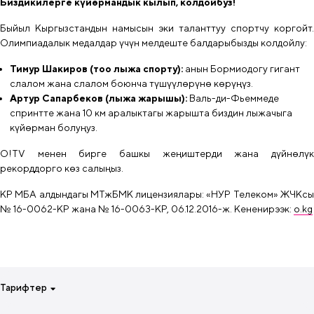
Биздикилерге күйөрмандык кылып, колдойбуз!
Быйыл Кыргызстандын намысын эки таланттуу спортчу коргойт.
Олимпиадалык медалдар үчүн мелдеште балдарыбызды колдойлу:
Тимур Шакиров (тоо лыжа спорту):
анын Бормиодогу гигант
слалом жана слалом боюнча түшүүлөрүнө көрүңүз.
Артур Сапарбеков (лыжа жарышы):
Валь-ди-Фьеммеде
спринтте жана 10 км аралыктагы жарышта биздин лыжачыга
күйөрман болуңуз.
O!TV менен бирге башкы жеңиштерди жана дүйнөлүк
рекорддорго көз салыңыз.
КР МБА алдындагы МТжБМК лицензиялары: «НУР Телеком» ЖЧКсы
№ 16-0062-КР жана № 16-0063-КР, 06.12.2016-ж.
Кененирээк:
o.kg
Тарифтер
Смартфонуң үчүн бир жумага