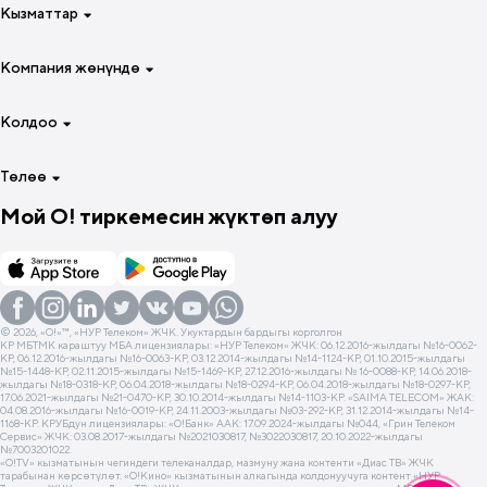
Кызматтар
Смартфонуң үчүн 4 жумага
Атайын тарифтер
Интернет
Компания жөнүндө
Чалуулар жана интернет үчүн
Роуминг
Үй-бүлө үчүн
Чалуулар
Компания жөнүндө
Колдоо
Модем жана роутер үчүн
О!TV жана онлайн-кинотеатрлары
Артыкчылыктар
Акылдуу түзүлүштөр үчүн
Яндекс Плюс
Өнөктөштөргө
Даректер жана байланыштар
Төлөө
Негизги
O!Prime
Жумуш орундары
eSIMди акысыз кошуп алыңыз
Мой О! тиркемесин жүктөп алуу
Эл аралык байланыш
Жаңылыктар
Тескөөлөр
Комиссиясыз төлөө
Номерди башкаруу
О! компаниясында такшалма
Көп берилчү суроолор
Баланс жок кездеги мүмкүнчүлүктөр
Баланс жок кездеги мүмкүнчүлүктөр
Компанияга суроо бериңиз
«Мой О!» тиркемеси
Маалыматтык-көңүл ачуу кызматтары
«Мой О!» тиркемеси
Балансты текшерүү
Негизги кызматтар
Пайдалуу документтер
О! фирмалык терминалдар
© 2026, «O!»™, «НУР Телеком» ЖЧК. Укуктардын бардыгы корголгон
КР МБТМК караштуу МБА лицензиялары: «НУР Телеком» ЖЧК: 06.12.2016-жылдагы №16-0062-
Башка кызматтар
Пайдалуу USSD-командалар
КР, 06.12.2016-жылдагы №16-0063-КР, 03.12.2014-жылдагы №14-1124-КР, 01.10.2015-жылдагы
№15-1448-КР, 02.11.2015-жылдагы №15-1469-КР, 27.12.2016-жылдагы № 16-0088-КР, 14.06.2018-
Мобилдик алдамчылык
жылдагы №18-0318-КР, 06.04.2018-жылдагы №18-0294-КР, 06.04.2018-жылдагы №18-0297-КР,
17.06.2021-жылдагы №21-0470-КР, 30.10.2014-жылдагы №14-1103-КР. «SAIMA TELECOM» ЖАК:
Архив
04.08.2016-жылдагы №16-0019-КР, 24.11.2003-жылдагы №03-292-КР, 31.12.2014-жылдагы №14-
1168-КР. КРУБдун лицензиялары: «О!Банк» ААК: 17.09.2024-жылдагы №044, «Грин Телеком
Социалдык тармактарда конкурстарды өткөрүүнүн шарттары
Сервис» ЖЧК: 03.08.2017-жылдагы №2021030817, №3022030817, 20.10.2022-жылдагы
№7003201022.
«О!TV» кызматынын чегиндеги телеканалдар, мазмуну жана контенти «Диас ТВ» ЖЧК
тарабынан көрсөтүлөт. «O!Кино» кызматынын алкагында колдонуучуга контент «НУР