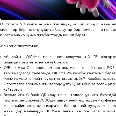
O!Prime'га 90 күнгө акысыз жазылууну кошуп алыңыз жана ал
сиздин ар бир төлөмүңүздү пайдалуу, ар бир комиссияны нөлдүк
кылат жана кошумча гигабайттарды кошуп берет.
Жон гана элестетиңиз:
Ай сайын O!Prime менен сиз кошумча +10 ГБ жогорку
ылдамдыктагы интернетке ээ болосуз.
O!Bank Visa Cashback сом картасы менен онлайн жана POS-
терминалдарда төлөгөндө O!Prime 2% кешбэк кайтарып берет.
Азык-түлүккө онлайн буюртма кылдыңызбы? Кешбэк аласыз.
Спортзалга абонементти төлөдүңүзбү? Дагы бир аз эсебиңизге
кайтарылат.
Эгерде сиз O!Bank QR-коду менен төлөсөңүз, сиз бүтүндөй
Кыргызстан боюнча 7000ден ашуун өнөктөштөрдөн – кофейня
жана кийим-кече дүкөндөрүнөн баштап май куюучу жайлар
жана дарыканаларда 100%га чейин кешбэк ала аласыз.