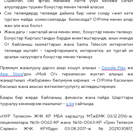
Ошентип, сиз эртең мененки латте үчүн кечээки сатып
алуулардан түшкөн бонустар менен төлөй аласыз.
Сиз төлөмдөрдү төлөөдө дайыма бир нече сомду «жеп кете
турган» майда комиссияларды билесизда? O!Prime менен алар
жөн эле жок болот.
Жана дагы
–
накталай акча менен эмес, бонустар менен төлөңүз
Бонустар Кыргызстандын бардык өнөктөштөрүндө, анын ичинде
О! байланыш кызматтарын жана Saima Telecom интернетин
төлөөдө иштейт – тарифтериңизге, интернетке, ал тургай эл
аралык чалууларга бонустар менен төлөңүз.
Премиум жазылууну дароо азыр кошуп алыңыз –
Google Play
ж
App Store
'дон «Мой О!» тиркемесин жүктөп алыңыз ж
жаңыртыңыз. «Көбүрөөк» бөлүмүнө кириңиз → O!Prime баскычын
басыңыз жана акысыз жеткиликтүүлүктү активдештириңиз.
Баары бир жерде: байланыш, финансы жана пайда. Шарттары
тууралуу кененирээк маалымат
–
o.kg
сайтында.
«НУР Телеком» ЖЧК КР МБА караштуу МТжБМК 06.12.2016-ж.
лицензиялары: №16-0062-КР жана №16-0063-КР. «Грин Телеком
Сервис» ЖЧК. КРУБдун 03.08.2017-ж. №2021030817,