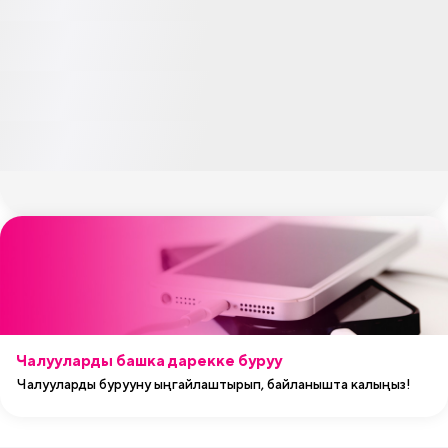
Чалууларды башка дарекке буруу
Чалууларды бурууну ыңгайлаштырып, байланышта калыңыз!