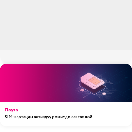
Пауза
SIM-картаңды активдүү режимде сактап кой