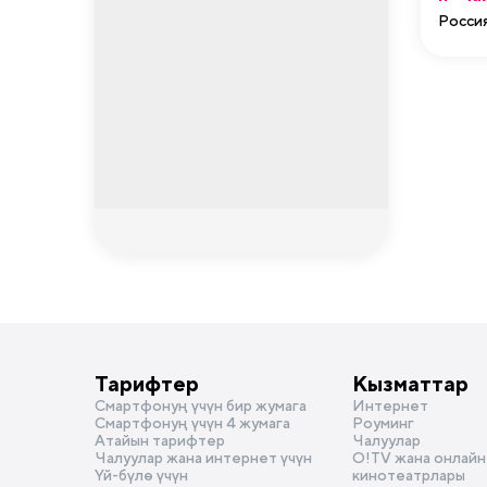
Росси
Тарифтер
Кызматтар
Смартфонуң үчүн бир жумага
Интернет
Смартфонуң үчүн 4 жумага
Роуминг
Атайын тарифтер
Чалуулар
Чалуулар жана интернет үчүн
О!TV жана онлайн
Үй-бүлө үчүн
кинотеатрлары