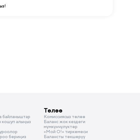
ыз!
Төлөө
а байланыштар
Комиссиясыз төлөө
з кошуп алыңыз
Баланс жок кездеги
мүмкүнчүлүктөр
суроолор
«Мой О!» тиркемеси
уроо бериңиз
Балансты текшерүү