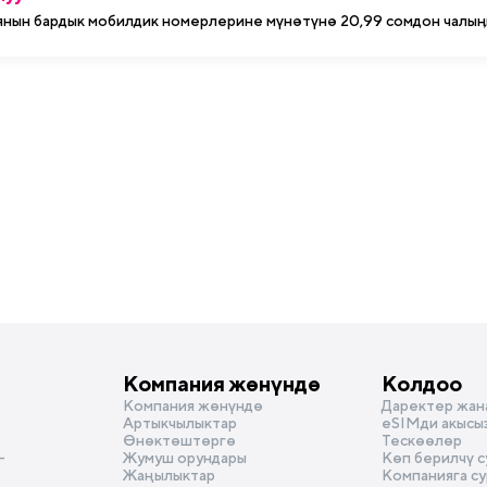
янын бардык мобилдик номерлерине мүнѳтүнѳ 20,99 сомдон чалыӊ
Компания жөнүндө
Колдоо
Компания жөнүндө
Даректер жан
Артыкчылыктар
eSIMди акысы
Өнөктөштөргө
Тескөөлөр
-
Жумуш орундары
Көп берилчү 
Жаңылыктар
Компанияга с