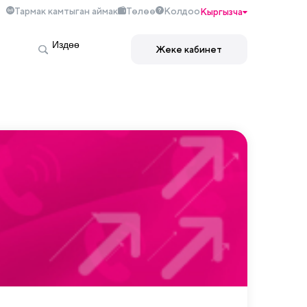
Тармак камтыган аймак
Төлөө
Колдоо
Кыргызча
Жеке кабинет