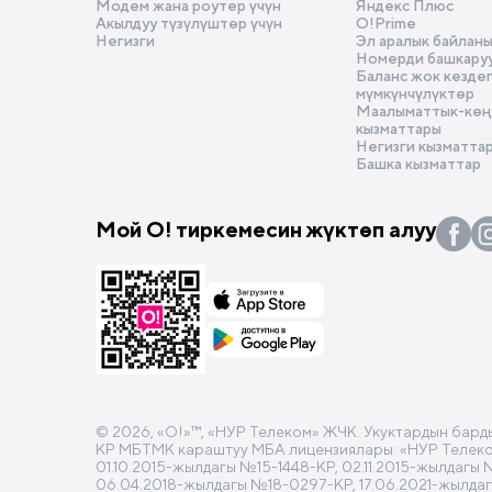
Модем жана роутер үчүн
Яндекс Плюс
Акылдуу түзүлүштөр үчүн
O!Prime
Негизги
Эл аралык байлан
Номерди башкару
Баланс жок кезде
мүмкүнчүлүктөр
Маалыматтык-көңү
кызматтары
Негизги кызматта
Башка кызматтар
Мой О! тиркемесин жүктөп алуу
© 2026, «O!»™, «НУР Телеком» ЖЧК. Укуктардын бард
КР МБТМК караштуу МБА лицензиялары: «НУР Телеком»
01.10.2015-жылдагы №15-1448-КР, 02.11.2015-жылдагы
06.04.2018-жылдагы №18-0297-КР, 17.06.2021-жылда