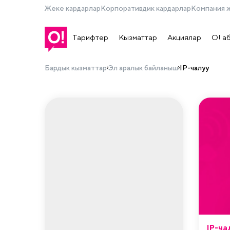
Жеке кардарлар
Корпоративдик кардарлар
Компания 
Тарифтер
Кызматтар
Акциялар
О! а
Бардык кызматтар
Эл аралык байланыш
IP-чалуу
IP-ча