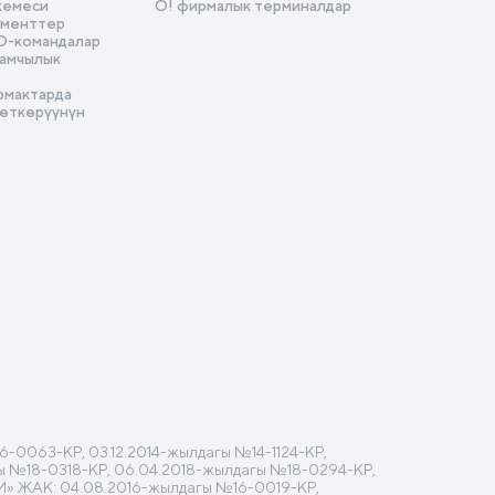
кемеси
О! фирмалык терминалдар
ументтер
D-командалар
амчылык
рмактарда
 өткөрүүнүн
-0063-КР, 03.12.2014-жылдагы №14-1124-КР,
агы №18-0318-КР, 06.04.2018-жылдагы №18-0294-КР,
M» ЖАК: 04.08.2016-жылдагы №16-0019-КР,