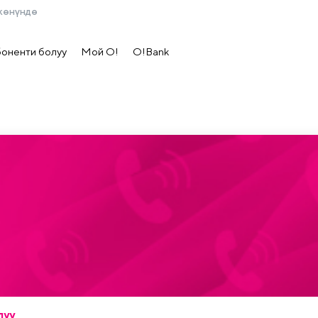
жөнүндө
боненти болуу
Мой О!
O!Bank
луу