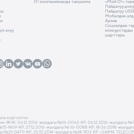
О! компаниясында такшалма
«Мой О!» тир
Пайдалуу док
ыш
Пайдалуу USS
у
Мобилдик алд
ги
Архив
Социалдык та
л ачуу
конкурстарды
шарттары
р
ыгы корголгон
 ЖЧК: 06.12.2016-жылдагы №16-0062-КР, 06.12.2016-жылдагы №16
 №15-1469-КР, 27.12.2016-жылдагы № 16-0088-КР, 14.06.2018-жылд
гы №21-0470-КР, 30.10.2014-жылдагы №14-1103-КР. «SAIMA TELECO