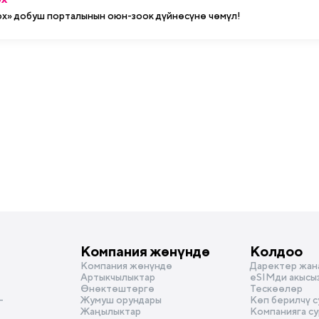
ox» добуш порталынын оюн-зоок дүйнөсүнө чөмүл!
Компания жөнүндө
Колдоо
Компания жөнүндө
Даректер жан
Артыкчылыктар
eSIMди акысы
Өнөктөштөргө
Тескөөлөр
-
Жумуш орундары
Көп берилчү 
Жаңылыктар
Компанияга с