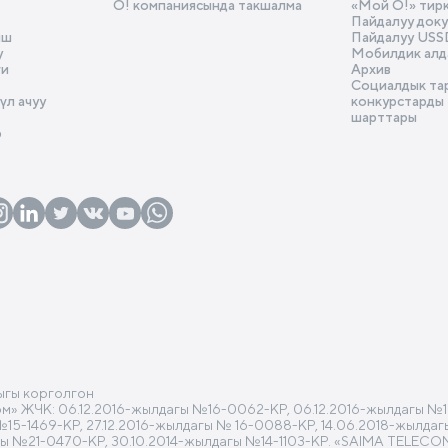
О! компаниясында такшалма
«Мой О!» тир
Пайдалуу док
ыш
Пайдалуу USS
у
Мобилдик алд
ги
Архив
Социалдык та
л ачуу
конкурстарды
шарттары
р
ыгы корголгон
 ЖЧК: 06.12.2016-жылдагы №16-0062-КР, 06.12.2016-жылдагы №16
 №15-1469-КР, 27.12.2016-жылдагы № 16-0088-КР, 14.06.2018-жылд
гы №21-0470-КР, 30.10.2014-жылдагы №14-1103-КР. «SAIMA TELECO