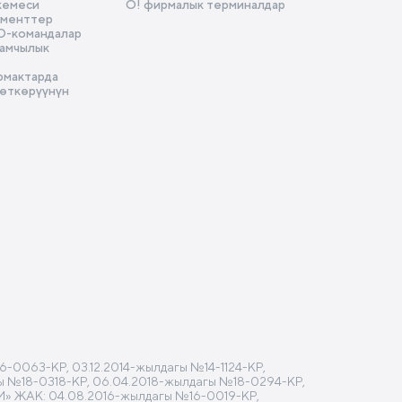
кемеси
О! фирмалык терминалдар
ументтер
D-командалар
амчылык
рмактарда
 өткөрүүнүн
-0063-КР, 03.12.2014-жылдагы №14-1124-КР,
агы №18-0318-КР, 06.04.2018-жылдагы №18-0294-КР,
M» ЖАК: 04.08.2016-жылдагы №16-0019-КР,