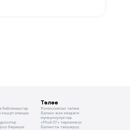
Төлөө
а байланыштар
Комиссиясыз төлөө
з кошуп алыңыз
Баланс жок кездеги
мүмкүнчүлүктөр
суроолор
«Мой О!» тиркемеси
уроо бериңиз
Балансты текшерүү