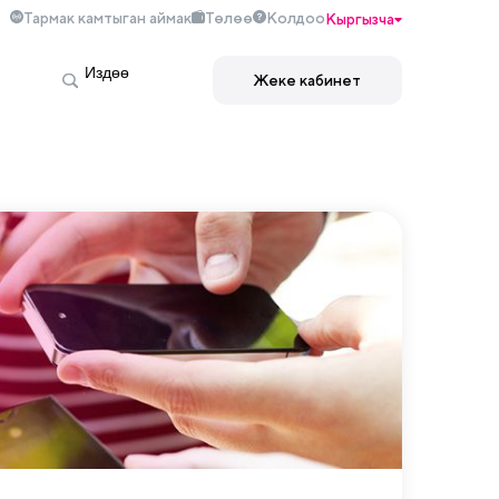
Тармак камтыган аймак
Төлөө
Колдоо
Кыргызча
Жеке кабинет