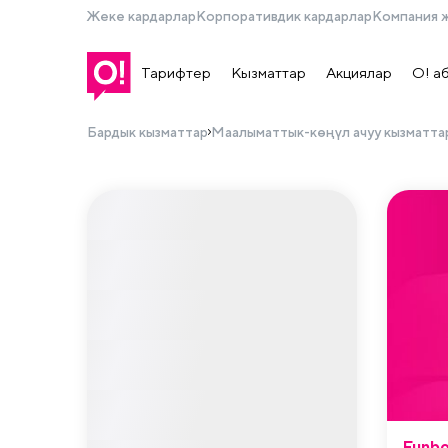
Жеке кардарлар
Корпоративдик кардарлар
Компания 
Тарифтер
Кызматтар
Акциялар
О! а
Бардык кызматтар
Маалыматтык-көңүл ачуу кызматта
Funb