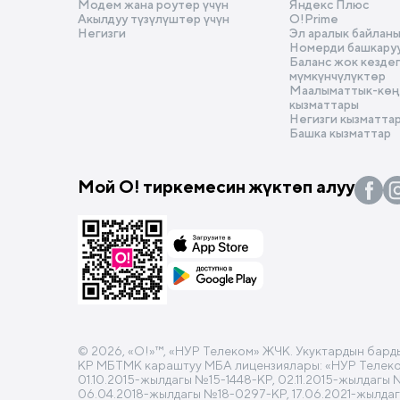
Модем жана роутер үчүн
Яндекс Плюс
Акылдуу түзүлүштөр үчүн
O!Prime
Негизги
Эл аралык байлан
Номерди башкару
Баланс жок кезде
мүмкүнчүлүктөр
Маалыматтык-көңү
кызматтары
Негизги кызматта
Башка кызматтар
Мой О! тиркемесин жүктөп алуу
© 2026, «O!»™, «НУР Телеком» ЖЧК. Укуктардын бард
КР МБТМК караштуу МБА лицензиялары: «НУР Телеком»
01.10.2015-жылдагы №15-1448-КР, 02.11.2015-жылдагы
06.04.2018-жылдагы №18-0297-КР, 17.06.2021-жылда