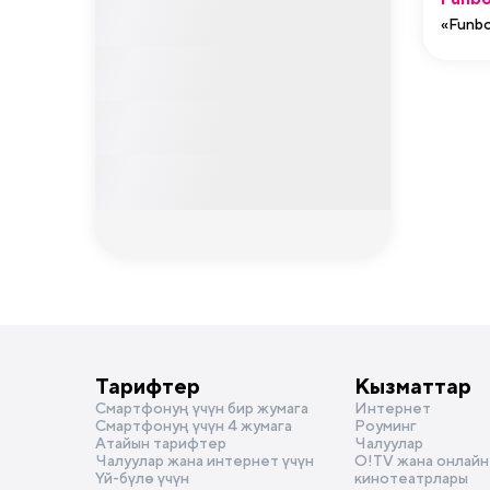
«Funb
Тарифтер
Кызматтар
Смартфонуң үчүн бир жумага
Интернет
Смартфонуң үчүн 4 жумага
Роуминг
Атайын тарифтер
Чалуулар
Чалуулар жана интернет үчүн
О!TV жана онлайн
Үй-бүлө үчүн
кинотеатрлары