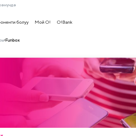
жөнүндө
боненти болуу
Мой О!
O!Bank
ры
Funbox
ox