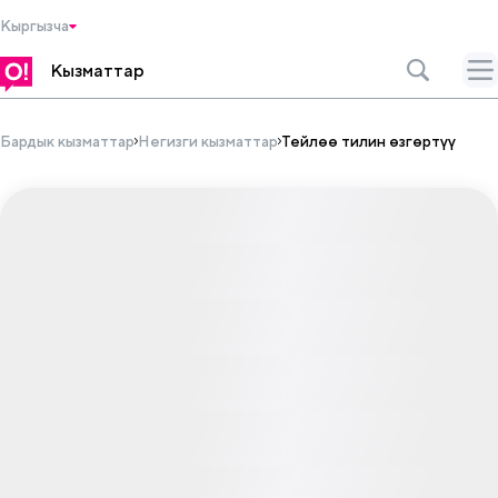
Кыргызча
Кызматтар
Бардык кызматтар
Негизги кызматтар
Тейлөө тилин өзгөртүү