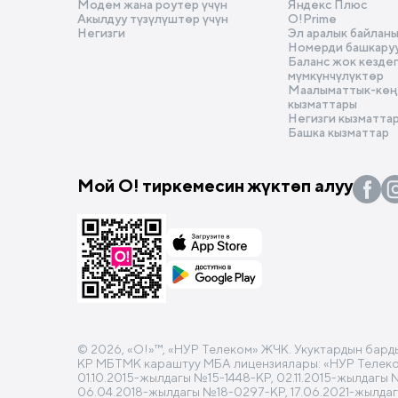
Модем жана роутер үчүн
Яндекс Плюс
Акылдуу түзүлүштөр үчүн
O!Prime
Негизги
Эл аралык байлан
Номерди башкару
Баланс жок кезде
мүмкүнчүлүктөр
Маалыматтык-көңү
кызматтары
Негизги кызматта
Башка кызматтар
Мой О! тиркемесин жүктөп алуу
© 2026, «O!»™, «НУР Телеком» ЖЧК. Укуктардын бард
КР МБТМК караштуу МБА лицензиялары: «НУР Телеком»
01.10.2015-жылдагы №15-1448-КР, 02.11.2015-жылдагы
06.04.2018-жылдагы №18-0297-КР, 17.06.2021-жылда