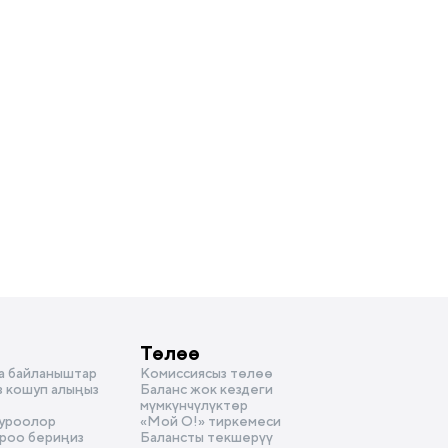
Төлөө
а байланыштар
Комиссиясыз төлөө
з кошуп алыңыз
Баланс жок кездеги
мүмкүнчүлүктөр
суроолор
«Мой О!» тиркемеси
уроо бериңиз
Балансты текшерүү