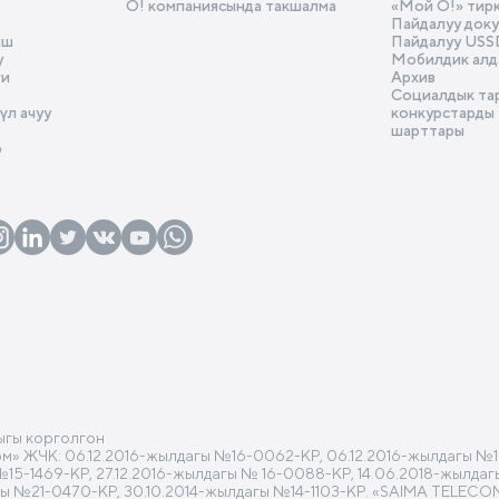
О! компаниясында такшалма
«Мой О!» тир
Пайдалуу док
ыш
Пайдалуу USS
у
Мобилдик алд
ги
Архив
Социалдык та
л ачуу
конкурстарды
шарттары
р
ыгы корголгон
 ЖЧК: 06.12.2016-жылдагы №16-0062-КР, 06.12.2016-жылдагы №16
 №15-1469-КР, 27.12.2016-жылдагы № 16-0088-КР, 14.06.2018-жылд
гы №21-0470-КР, 30.10.2014-жылдагы №14-1103-КР. «SAIMA TELECO