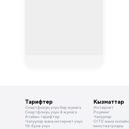
Тарифтер
Кызматтар
Смартфонуң үчүн бир жумага
Интернет
Смартфонуң үчүн 4 жумага
Роуминг
Атайын тарифтер
Чалуулар
Чалуулар жана интернет үчүн
О!TV жана онлайн
Үй-бүлө үчүн
кинотеатрлары