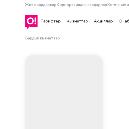
Жеке кардарлар
Корпоративдик кардарлар
Компания 
Тарифтер
Кызматтар
Акциялар
О! а
Бардык кызматтар