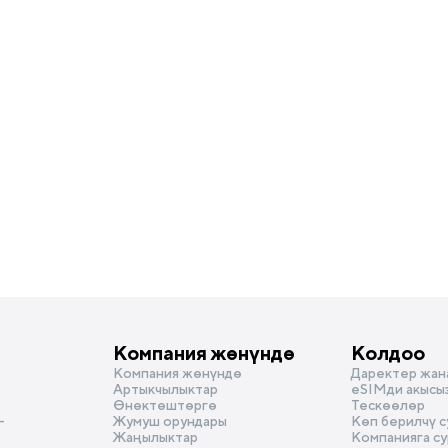
Компания жөнүндө
Колдоо
Компания жөнүндө
Даректер жан
Артыкчылыктар
eSIMди акысы
Өнөктөштөргө
Тескөөлөр
-
Жумуш орундары
Көп берилчү 
Жаңылыктар
Компанияга с