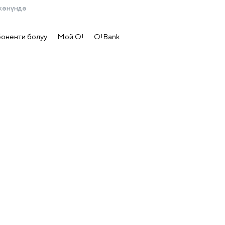
жөнүндө
боненти болуу
Мой О!
O!Bank