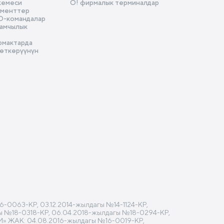
кемеси
О! фирмалык терминалдар
ументтер
D-командалар
амчылык
рмактарда
 өткөрүүнүн
-0063-КР, 03.12.2014-жылдагы №14-1124-КР,
агы №18-0318-КР, 06.04.2018-жылдагы №18-0294-КР,
M» ЖАК: 04.08.2016-жылдагы №16-0019-КР,