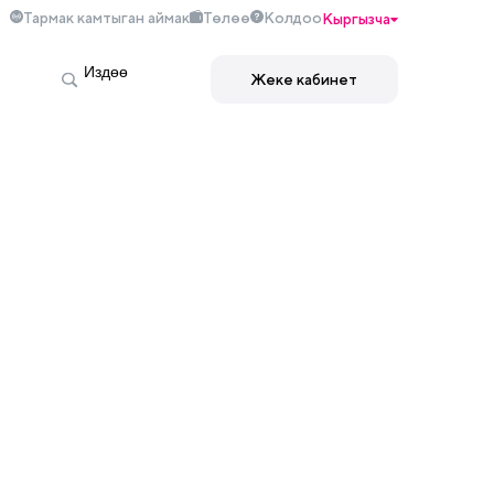
Тармак камтыган аймак
Төлөө
Колдоо
Кыргызча
Жеке кабинет