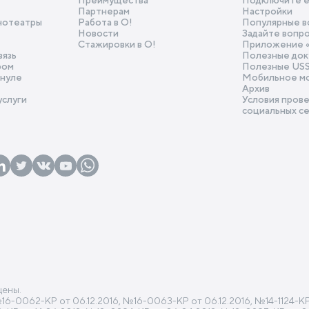
Преимущества
Подключите e
Партнерам
Настройки
нотеатры
Работа в О!
Популярные в
Новости
Задайте вопр
Стажировки в О!
Приложение 
вязь
Полезные док
ром
Полезные US
 нуле
Мобильное м
Архив
услуги
Условия прове
социальных с
щены.
0062-КР от 06.12.2016, №16-0063-КР от 06.12.2016, №14-1124-КР от