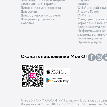
Для смартфона на 4 недели
Роуминг
Специальные тарифы
Звонки
Для звонков и интернета
O!TV и онлайн-ки
Для семьи
Яндекс Плюс
Для роутеров и модемов
О!Prime
Для умных устройств
Международная с
Базовые
Управление номе
Возможности при
Информационно-
развлекательные 
Базовые услуги
Прочие услуги
Скачать приложение Мой О!
© 2026, «O!»™, ООО «НУР Телеком». Все права защи
Лицензии ГАС при ГКИТиС КР:ООО «НУР Телеком»: №16-