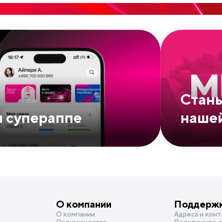
Стань
м супераппе
нашей
О компании
Поддерж
О компании
Адреса и конт