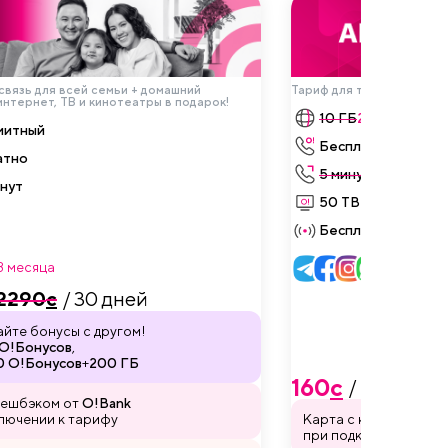
вязь для всей семьи + домашний
Тариф для твоего смартф
нтернет, ТВ и кинотеатры в подарок!
10 ГБ
20 ГБ
митный
Бесплатно
атно
5 минут
10 минут
нут
50 ТВ-каналов
Бесплатная раздача
3 месяца
+ 2 ГБ
2290
c
/ 30 дней
йте бонусы с другом!
О!Бонусов
,
0 О!Бонусов
+
200 ГБ
160
c
/ 1 неделя
кешбэком от
O!Bank
лючении к тарифу
Карта с кешбэком от
при подключении к т