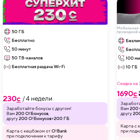
Мобильная с
50 ГБ
проводной и
Бесплатно
Безли
50 минут
Беспл
50 ТВ-каналов
100 ми
Бесплатная раздача Wi-Fi
10 ГБ
Скидка на 
1690
c
230
c
/ 4 недели
Заработа
Заработайте бонусы с другом!
Вам
200 
Вам
200 О!Бонусов
,
другу
20
другу
200 О!Бонусов
+
200 ГБ
Карта с 
Карта с кешбэком от
O!Bank
при подк
при подключении к тарифу