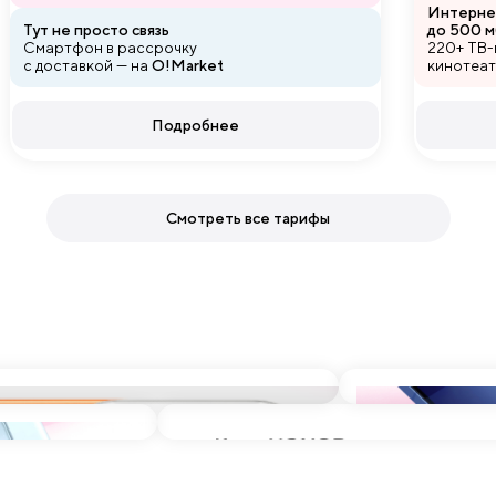
Интерне
Тут не просто связь
до 500 м
Смартфон в рассрочку
220+ ТВ-
с доставкой — на
O!Market
кинотеа
Подробнее
Смотреть все тарифы
В магазин
В магазин