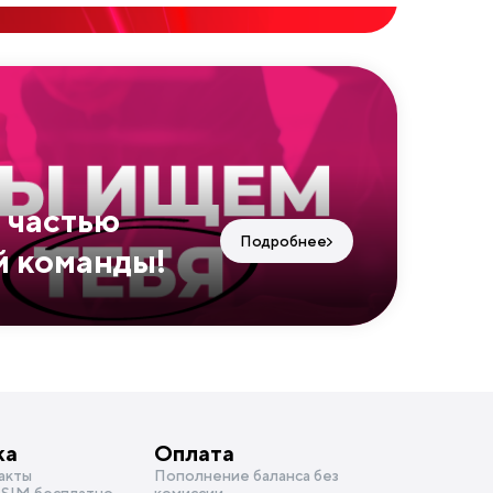
 частью
Подробнее
 команды!
ка
Оплата
акты
Пополнение баланса без