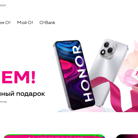
нии
ом O!
Мой О!
O!Bank