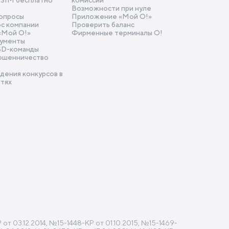
SIM бесплатно
комиссии
Возможности при нуле
опросы
Приложение «Мой О!»
ос компании
Проверить баланс
«Mой О!»
Фирменные терминалы О!
ументы
SD-команды
ошенничество
дения конкурсов в
етях
 03.12.2014, №15-1448-КР от 01.10.2015, №15-1469-