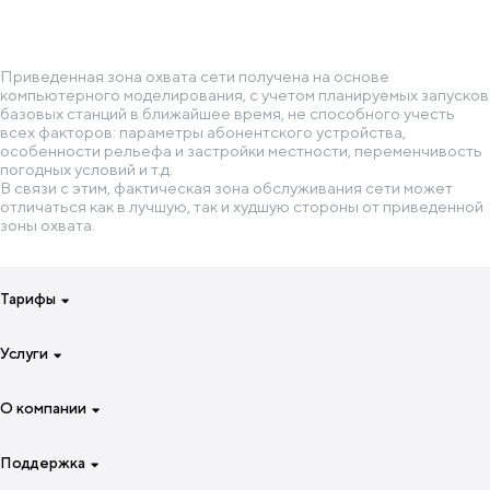
Приведенная зона охвата сети получена на основе
компьютерного моделирования, с учетом планируемых запусков
базовых станций в ближайшее время, не способного учесть
всех факторов: параметры абонентского устройства,
особенности рельефа и застройки местности, переменчивость
погодных условий и т.д.
В связи с этим, фактическая зона обслуживания сети может
отличаться как в лучшую, так и худшую стороны от приведенной
зоны охвата.
Тарифы
Для смартфона на неделю
Услуги
Для смартфона на 4 недели
Специальные тарифы
Интернет
О компании
Для звонков и интернета
Роуминг
Для семьи
Звонки
О компании
Поддержка
Для роутеров и модемов
O!TV и онлайн-кинотеатры
Преимущества