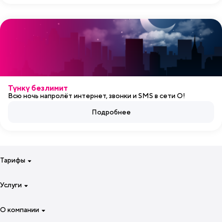
Түнкү безлимит
Всю ночь напролёт интернет, звонки и SMS в сети O!
Подробнее
Тарифы
Для смартфона на неделю
Услуги
Для смартфона на 4 недели
Специальные тарифы
Интернет
О компании
Для звонков и интернета
Роуминг