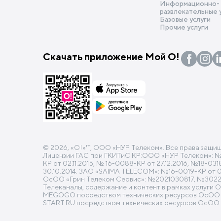
Информационно-
развлекательные 
Базовые услуги
Прочие услуги
Скачать приложение Мой О!
© 2026, «O!»™, ООО «НУР Телеком». Все права защи
Лицензии ГАС при ГКИТиС КР:ООО «НУР Телеком»: №16-
КР от 02.11.2015, № 16-0088-КР от 27.12.2016, №18-0
30.10.2014. ЗАО «SAIMA TELECOM»: №16-0019-КР от 04.
ОсОО «Грин Телеком Сервис»: №2021030817, №30220
Телеканалы, содержание и контент в рамках услуги 
MEGOGO посредством технических ресурсов ОсОО «Н
START.RU посредством технических ресурсов ОсОО 