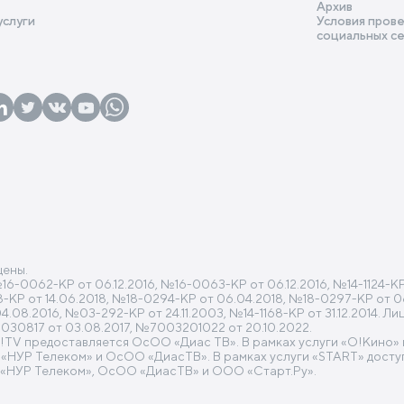
Архив
услуги
Условия прове
социальных с
щены.
0062-КР от 06.12.2016, №16-0063-КР от 06.12.2016, №14-1124-КР от
318-КР от 14.06.2018, №18-0294-КР от 06.04.2018, №18-0297-КР от 0
08.2016, №03-292-КР от 24.11.2003, №14-1168-КР от 31.12.2014. Л
30817 от 03.08.2017, №7003201022 от 20.10.2022.
O!TV предоставляется ОсОО «Диас ТВ». В рамках услуги «O!Кино
УР Телеком» и ОсОО «ДиасТВ». В рамках услуги «START» доступ
«НУР Телеком», ОсОО «ДиасТВ» и ООО «Старт.Ру».