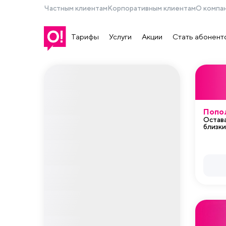
Частным клиентам
Корпоративным клиентам
О компа
Тарифы
Услуги
Акции
Стать абонент
Попол
Остава
близки