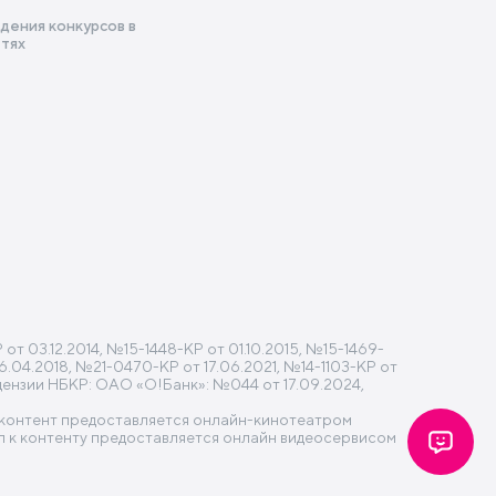
дения конкурсов в
етях
 03.12.2014, №15-1448-КР от 01.10.2015, №15-1469-
6.04.2018, №21-0470-КР от 17.06.2021, №14-1103-КР от
ицензии НБКР: ОАО «О!Банк»: №044 от 17.09.2024,
» контент предоставляется онлайн-кинотеатром
 к контенту предоставляется онлайн видеосервисом