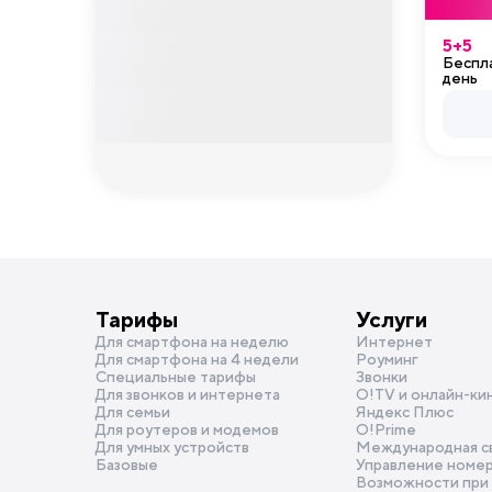
5+5
Беспл
день
Тарифы
Услуги
Для смартфона на неделю
Интернет
Для смартфона на 4 недели
Роуминг
Специальные тарифы
Звонки
Для звонков и интернета
O!TV и онлайн-ки
Для семьи
Яндекс Плюс
Для роутеров и модемов
О!Prime
Для умных устройств
Международная с
Базовые
Управление номе
Возможности при