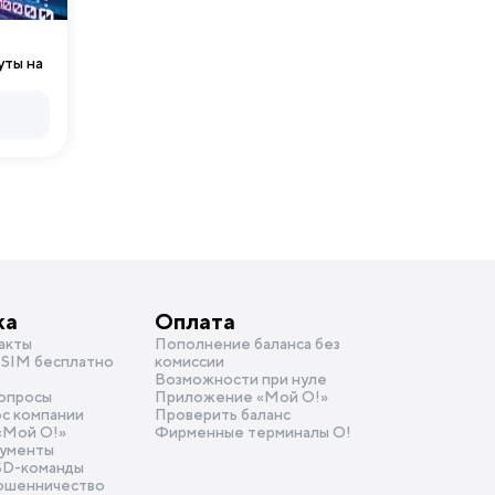
уты на
ка
Оплата
акты
Пополнение баланса без
SIM бесплатно
комиссии
Возможности при нуле
опросы
Приложение «Мой О!»
ос компании
Проверить баланс
«Mой О!»
Фирменные терминалы О!
ументы
SD-команды
ошенничество