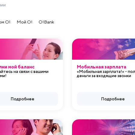
нии
ом O!
Мой О!
O!Bank
ни мой баланс
Мобильная зарплата
йтесь на связи с вашими
«Мобильная зарплата!» - по
ми!
деньги за входящие звонки
Подробнее
Подробнее