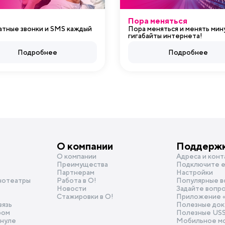
Пора меняться
атные звонки и SMS каждый
Пора меняться и менять мин
гигабайты интернета!
Подробнее
Подробнее
О компании
Поддерж
О компании
Адреса и конт
Преимущества
Подключите e
Партнерам
Настройки
нотеатры
Работа в О!
Популярные в
Новости
Задайте вопр
Стажировки в О!
Приложение 
вязь
Полезные док
ром
Полезные US
 нуле
Мобильное м