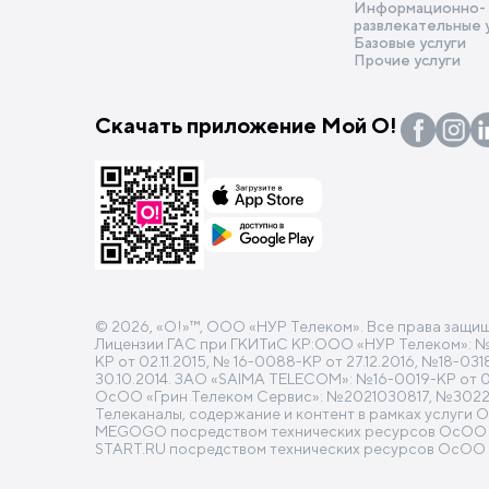
Информационно-
развлекательные 
Базовые услуги
Прочие услуги
Скачать приложение Мой О!
© 2026, «O!»™, ООО «НУР Телеком». Все права защи
Лицензии ГАС при ГКИТиС КР:ООО «НУР Телеком»: №16-
КР от 02.11.2015, № 16-0088-КР от 27.12.2016, №18-0
30.10.2014. ЗАО «SAIMA TELECOM»: №16-0019-КР от 04.
ОсОО «Грин Телеком Сервис»: №2021030817, №30220
Телеканалы, содержание и контент в рамках услуги 
MEGOGO посредством технических ресурсов ОсОО «Н
START.RU посредством технических ресурсов ОсОО 