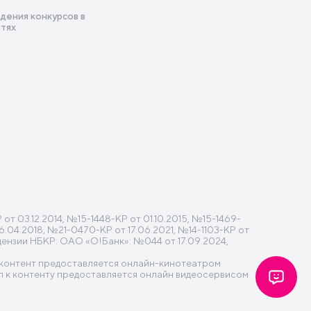
дения конкурсов в
етях
 03.12.2014, №15-1448-КР от 01.10.2015, №15-1469-
6.04.2018, №21-0470-КР от 17.06.2021, №14-1103-КР от
ицензии НБКР: ОАО «О!Банк»: №044 от 17.09.2024,
» контент предоставляется онлайн-кинотеатром
 к контенту предоставляется онлайн видеосервисом