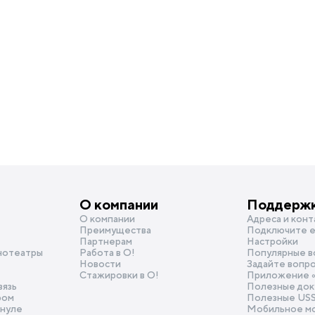
О компании
Поддерж
О компании
Адреса и конт
Преимущества
Подключите e
Партнерам
Настройки
нотеатры
Работа в О!
Популярные в
Новости
Задайте вопр
Стажировки в О!
Приложение 
вязь
Полезные док
ром
Полезные US
 нуле
Мобильное м