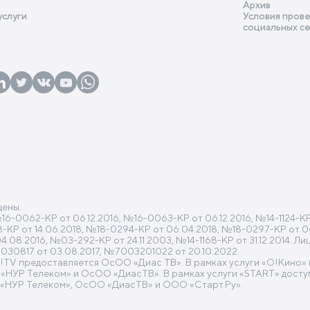
Архив
услуги
Условия прове
социальных с
щены.
0062-КР от 06.12.2016, №16-0063-КР от 06.12.2016, №14-1124-КР от
318-КР от 14.06.2018, №18-0294-КР от 06.04.2018, №18-0297-КР от 0
08.2016, №03-292-КР от 24.11.2003, №14-1168-КР от 31.12.2014. Л
30817 от 03.08.2017, №7003201022 от 20.10.2022.
O!TV предоставляется ОсОО «Диас ТВ». В рамках услуги «O!Кино
УР Телеком» и ОсОО «ДиасТВ». В рамках услуги «START» доступ
«НУР Телеком», ОсОО «ДиасТВ» и ООО «Старт.Ру».