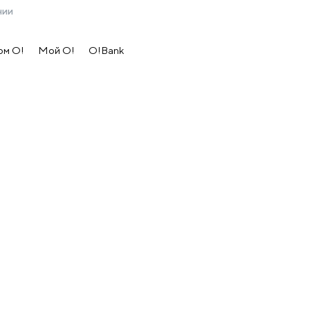
нии
ом O!
Мой О!
O!Bank
Закрыть