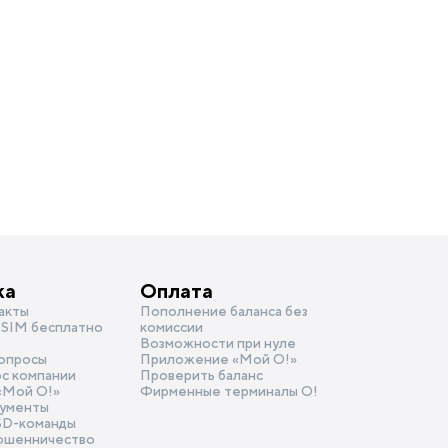
ка
Оплата
акты
Пополнение баланса без
SIM бесплатно
комиссии
Возможности при нуле
опросы
Приложение «Мой О!»
ос компании
Проверить баланс
«Mой О!»
Фирменные терминалы О!
ументы
SD-команды
ошенничество