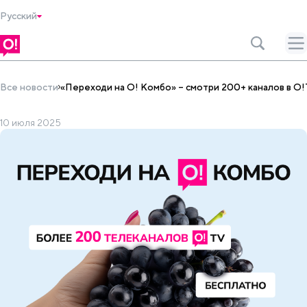
Русский
Все новости
«Переходи на О! Комбо» – смотри 200+ каналов в O
10 июля 2025
Все виды развлечений и выгодная связь – всё в одном тарифе, кот
«Переходи на О! Комбо» – смотри 200