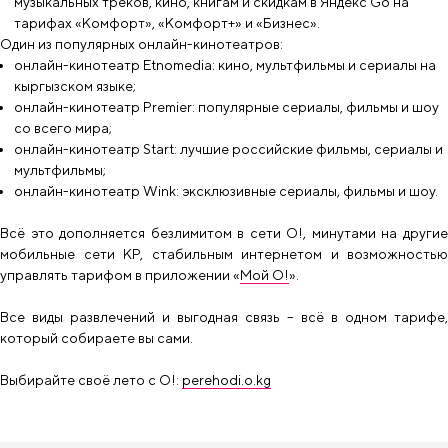
музыкальных треков, кино, книгам и скидкам в Яндекс Go на
тарифах «Комфорт», «Комфорт+» и «Бизнес».
Один из популярных онлайн-кинотеатров:
онлайн-кинотеатр Etnomedia: кино, мультфильмы и сериалы на
кыргызском языке;
онлайн-кинотеатр Premier: популярные сериалы, фильмы и шоу
со всего мира;
онлайн-кинотеатр Start: лучшие российские фильмы, сериалы и
мультфильмы;
онлайн-кинотеатр Wink: эксклюзивные сериалы, фильмы и шоу.
Всё это дополняется безлимитом в сети О!, минутами на другие
мобильные сети КР, стабильным интернетом и возможностью
управлять тарифом в приложении «
Мой О!
».
Все виды развлечений и выгодная связь – всё в одном тарифе,
который собираете вы сами.
Выбирайте своё лето с О!:
perehodi.o.kg