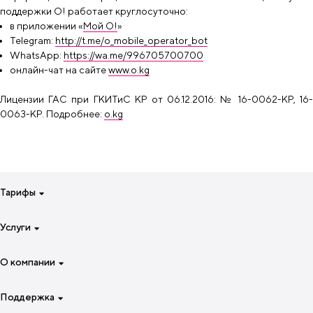
поддержки О! работает круглосуточно:
в приложении «
Мой О!
»
Telegram:
http://t.me/o_mobile_operator_bot
WhatsApp:
https://wa.me/996705700700
онлайн-чат на сайте
www.o.kg
Лицензии ГАС при ГКИТиС КР от 06.12.2016: № 16-0062-КР, 16-
0063-КР. Подробнее:
o.kg
Тарифы
Для смартфона на неделю
Услуги
Для смартфона на 4 недели
Специальные тарифы
Интернет
О компании
Для звонков и интернета
Роуминг
Для семьи
Звонки
О компании
Поддержка
Для роутеров и модемов
O!TV и онлайн-кинотеатры
Преимущества