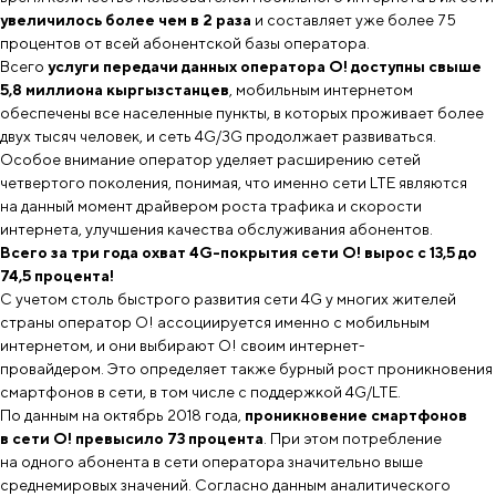
увеличилось более чем в 2 раза
и составляет уже более 75
процентов от всей абонентской базы оператора.
Всего
услуги передачи данных оператора O! доступны свыше
5,8 миллиона кыргызстанцев
, мобильным интернетом
обеспечены все населенные пункты, в которых проживает более
двух тысяч человек, и сеть 4G/3G продолжает развиваться.
Особое внимание оператор уделяет расширению сетей
четвертого поколения, понимая, что именно сети LTE являются
на данный момент драйвером роста трафика и скорости
интернета, улучшения качества обслуживания абонентов.
Всего за три года охват 4G-покрытия сети О! вырос с 13,5 до
74,5 процента!
С учетом столь быстрого развития сети 4G у многих жителей
страны оператор О! ассоциируется именно с мобильным
интернетом, и они выбирают О! своим интернет-
провайдером. Это определяет также бурный рост проникновения
смартфонов в сети, в том числе с поддержкой 4G/LTE.
По данным на октябрь 2018 года,
проникновение смартфонов
в сети О! превысило 73 процента
. При этом потребление
на одного абонента в сети оператора значительно выше
среднемировых значений. Согласно данным аналитического