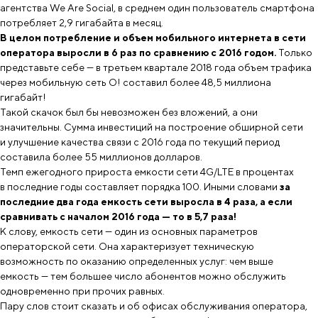
агентства We Are Social, в среднем один пользователь смартфона
потребляет 2,9 гигабайта в месяц.
В целом потребление и объем мобильного интернета в сети
оператора выросли в 6 раз по сравнению с 2016 годом.
Только
представьте себе — в третьем квартале 2018 года объем трафика
через мобильную сеть О! составил более 48,5 миллиона
гигабайт!
Такой скачок был бы невозможен без вложений, а они
значительны. Сумма инвестиций на построение обширной сети
и улучшение качества связи с 2016 года по текущий период
составила более 55 миллионов долларов.
Темп ежегодного прироста емкости сети 4G/LTE в процентах
в последние годы составляет порядка 100. Иными словами
за
последние два года
емкость сети выросла в 4 раза
, а если
сравнивать с началом 2016 года —
то в 5,7 раза!
К слову, емкость сети — один из основных параметров
операторской сети. Она характеризует техническую
возможность по оказанию определенных услуг: чем выше
емкость — тем большее число абонентов можно обслужить
одновременно при прочих равных.
Пару слов стоит сказать и об офисах обслуживания оператора,