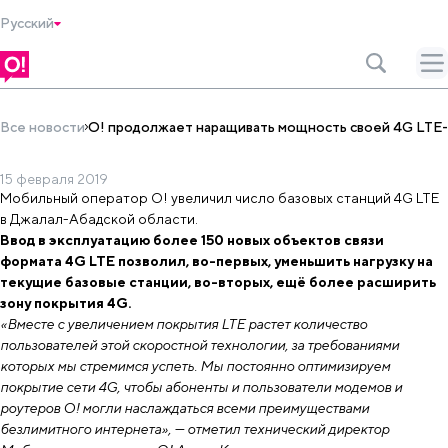
Русский
Все новости
О! продолжает наращивать мощность своей 4G LTE-
15 февраля 2019
Ввод в эксплуатацию более 150 новых объектов связи формата 4G 
Мобильный оператор О! увеличил число базовых станций 4G LTE
О! продолжает наращивать мощность 
в Джалал-Абадской области.
Ввод в эксплуатацию более 150 новых объектов связи
формата 4G LTE позволил, во-первых, уменьшить нагрузку на
текущие базовые станции, во-вторых, ещё более расширить
зону покрытия 4G.
«Вместе с увеличением покрытия LTE растет количество
пользователей этой скоростной технологии, за требованиями
которых мы стремимся успеть. Мы постоянно оптимизируем
покрытие сети 4G, чтобы абоненты и пользователи модемов и
роутеров О! могли наслаждаться всеми преимуществами
безлимитного интернета», — отметил технический директор