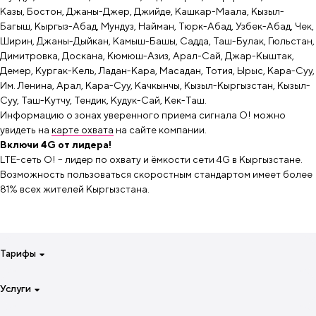
Казы, Бостон, Джаны-Джер, Джийде, Кашкар-Маала, Кызыл-
Багыш, Кыргыз-Абад, Мундуз, Найман, Тюрк-Абад, Узбек-Абад, Чек,
Ширин, Джаны-Дыйкан, Камыш-Башы, Садда, Таш-Булак, Гюльстан,
Димитровка, Доскана, Кюмюш-Азиз, Арал-Сай, Джар-Кыштак,
Демер, Кургак-Кель, Ладан-Кара, Масадан, Тотия, Ырыс, Кара-Суу,
Им. Ленина, Арал, Кара-Суу, Качкынчы, Кызыл-Кыргызстан, Кызыл-
Суу, Таш-Кутчу, Тендик, Кудук-Сай, Кек-Таш.
Информацию о зонах уверенного приема сигнала О! можно
увидеть на
карте охвата
на сайте компании.
Включи 4G от лидера!
LTE-сеть О! – лидер по охвату и ёмкости сети 4G в Кыргызстане.
Возможность пользоваться скоростным стандартом имеет более
81% всех жителей Кыргызстана.
Тарифы
Для смартфона на неделю
Услуги
Для смартфона на 4 недели
Специальные тарифы
Интернет