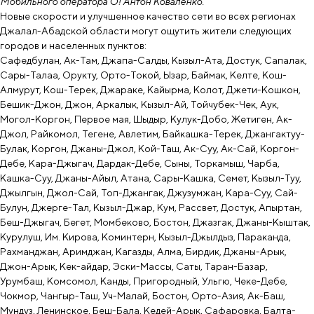
Мобильного оператора О! Антон Коваленко.
Новые скорости и улучшенное качество сети во всех регионах
Джалал-Абадской области могут ощутить жители следующих
городов и населенных пунктов:
Сафедбулан, Ак-Там, Джапа-Салды, Кызыл-Ата, Достук, Сапалак,
Сары-Талаа, Орукту, Орто-Токой, Ызар, Баймак, Келте, Кош-
Алмурут, Кош-Терек, Джараке, Кайырма, Колот, Джети-Кошкон,
Бешик-Джон, Джон, Аркалык, Кызыл-Ай, Тойчубек-Чек, Аук,
Могол-Коргон, Первое мая, Шыдыр, Кулук-Добо, Жетиген, Ак-
Джол, Райкомол, Тегене, Авлетим, Байкашка-Терек, Джангактуу-
Булак, Коргон, Джаны-Джол, Кой-Таш, Ак-Суу, Ак-Сай, Коргон-
Дебе, Кара-Джыгач, Дардак-Дебе, Сыны, Торкамыш, Чарба,
Кашка-Суу, Джаны-Айыл, Атана, Сары-Кашка, Семет, Кызыл-Туу,
Джылгын, Джол-Сай, Топ-Джангак, Джузумжан, Кара-Суу, Сай-
Булун, Джерге-Тал, Кызыл-Джар, Кум, Рассвет, Достук, Апыртан,
Беш-Джыгач, Бегет, Момбеково, Бостон, Джазгак, Джаны-Кыштак,
Курулуш, Им. Кирова, Коминтерн, Кызыл-Джылдыз, Параканда,
Рахманджан, Аримджан, Кагазды, Алма, Бирдик, Джаны-Арык,
Джон-Арык, Кек-айдар, Эски-Массы, Саты, Таран-Базар,
Урумбаш, Комсомол, Канды, Пригородный, Ульгю, Чеке-Дебе,
Чокмор, Чангыр-Таш, Уч-Малай, Бостон, Орто-Азия, Ак-Баш,
Мундуз, Ленинское, Беш-Бала, Кедей-Арык, Сафаровка, Балта-