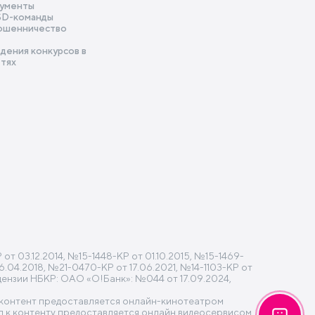
ументы
SD-команды
ошенничество
дения конкурсов в
етях
 03.12.2014, №15-1448-КР от 01.10.2015, №15-1469-
6.04.2018, №21-0470-КР от 17.06.2021, №14-1103-КР от
ицензии НБКР: ОАО «О!Банк»: №044 от 17.09.2024,
» контент предоставляется онлайн-кинотеатром
 к контенту предоставляется онлайн видеосервисом