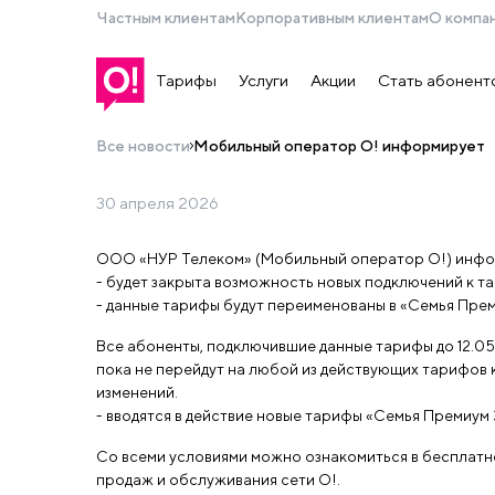
Частным клиентам
Корпоративным клиентам
О компа
Тарифы
Услуги
Акции
Стать абонент
Все новости
Мобильный оператор О! информирует
30 апреля 2026
О внесении изменений в тарифы «Семья Премиум 3» 
ООО «НУР Телеком» (Мобильный оператор О!) инфор
Мобильный оператор О! инфо
- будет закрыта возможность новых подключений к т
- данные тарифы будут переименованы в «Семья
Прем
Все абоненты, подключившие данные тарифы до 12.05.
пока не перейдут на любой из действующих тарифов 
изменений.
- вводятся в действие новые тарифы «Семья
Премиум 
Со всеми условиями можно ознакомиться в бесплатной
продаж и обслуживания сети О!.