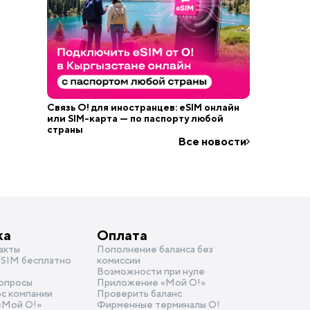
Связь О! для иностранцев: eSIM онлайн
или SIM-карта — по паспорту любой
страны
Все новости
ка
Оплата
акты
Пополнение баланса без
SIM бесплатно
комиссии
Возможности при нуле
опросы
Приложение «Мой О!»
ос компании
Проверить баланс
«Mой О!»
Фирменные терминалы О!