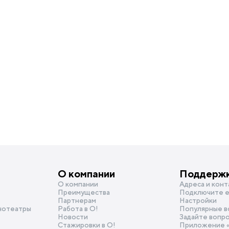
О компании
Поддерж
О компании
Адреса и конт
Преимущества
Подключите e
Партнерам
Настройки
нотеатры
Работа в О!
Популярные в
Новости
Задайте вопр
Стажировки в О!
Приложение 