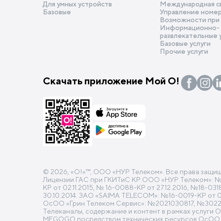
Для умных устройств
Международная с
Базовые
Управление номе
Возможности при
Информационно-
развлекательные 
Базовые услуги
Прочие услуги
Скачать приложение Мой О!
© 2026, «O!»™, ООО «НУР Телеком». Все права защи
Лицензии ГАС при ГКИТиС КР:ООО «НУР Телеком»: №16-
КР от 02.11.2015, № 16-0088-КР от 27.12.2016, №18-0
30.10.2014. ЗАО «SAIMA TELECOM»: №16-0019-КР от 04.
ОсОО «Грин Телеком Сервис»: №2021030817, №30220
Телеканалы, содержание и контент в рамках услуги 
MEGOGO посредством технических ресурсов ОсОО «Н