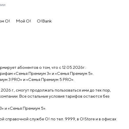
нии
ом O!
Мой О!
O!Bank
и «Семья Премиум 5»
мирует абонентов о том, что с
1
2.0
5
.2026г.:
рмирует
ариф
ам
«Семья
Премиум 3
» и «Семья
Премиум 5
».
иум 3
PRO» и «Семья
Премиум 5
PRO».
2026 г., смогут продолжать пользоваться ими до тех пор,
компании. Все остальные условия тарифов остаются без
3
» и «Семья
Премиум 5
».
 справочной службе О! по тел. 9999, в O!Store и в офисах