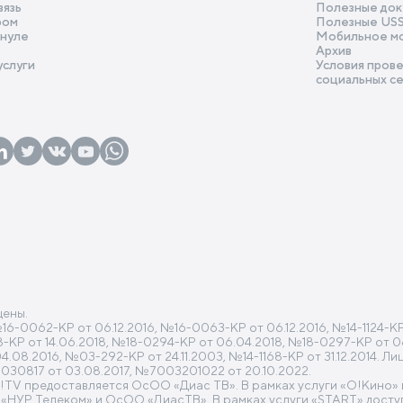
вязь
Полезные док
ром
Полезные US
 нуле
Мобильное м
Архив
услуги
Условия прове
социальных с
щены.
0062-КР от 06.12.2016, №16-0063-КР от 06.12.2016, №14-1124-КР от
318-КР от 14.06.2018, №18-0294-КР от 06.04.2018, №18-0297-КР от 0
08.2016, №03-292-КР от 24.11.2003, №14-1168-КР от 31.12.2014. Л
30817 от 03.08.2017, №7003201022 от 20.10.2022.
O!TV предоставляется ОсОО «Диас ТВ». В рамках услуги «O!Кино
УР Телеком» и ОсОО «ДиасТВ». В рамках услуги «START» доступ