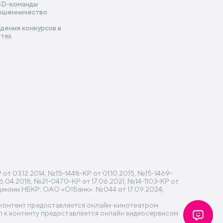
SD-команды
ошенничество
дения конкурсов в
етях
 03.12.2014, №15-1448-КР от 01.10.2015, №15-1469-
6.04.2018, №21-0470-КР от 17.06.2021, №14-1103-КР от
ицензии НБКР: ОАО «О!Банк»: №044 от 17.09.2024,
» контент предоставляется онлайн-кинотеатром
 к контенту предоставляется онлайн видеосервисом