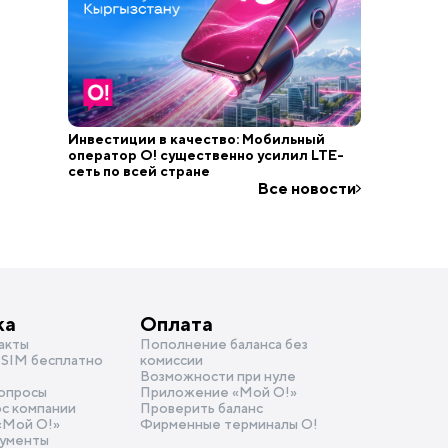
Инвестиции в качество: Мобильный
оператор О! существенно усилил LTE-
сеть по всей стране
Все новости
ка
Оплата
акты
Пополнение баланса без
SIM бесплатно
комиссии
Возможности при нуле
опросы
Приложение «Мой О!»
ос компании
Проверить баланс
«Mой О!»
Фирменные терминалы О!
ументы