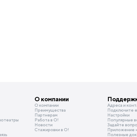
О компании
Поддерж
О компании
Адреса и конт
Преимущества
Подключите e
Партнерам
Настройки
нотеатры
Работа в О!
Популярные в
Новости
Задайте вопр
Стажировки в О!
Приложение 
вязь
Полезные док