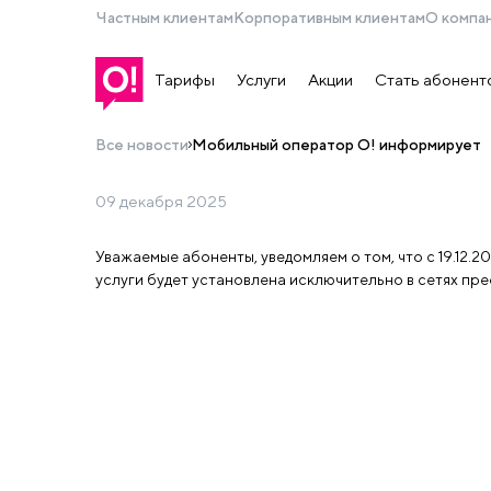
Частным клиентам
Корпоративным клиентам
О компа
Тарифы
Услуги
Акции
Стать абонент
Все новости
Мобильный оператор О! информирует
09 декабря 2025
О внесении изменений в услугу «Интернет-роуминг».
Уважаемые абоненты, уведомляем о том, что с 19.12.2
Мобильный оператор О! инфо
услуги будет установлена исключительно в сетях п