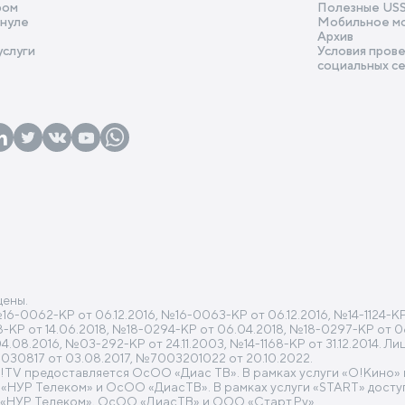
ром
Полезные US
 нуле
Мобильное м
Архив
услуги
Условия прове
социальных с
щены.
0062-КР от 06.12.2016, №16-0063-КР от 06.12.2016, №14-1124-КР от
318-КР от 14.06.2018, №18-0294-КР от 06.04.2018, №18-0297-КР от 0
08.2016, №03-292-КР от 24.11.2003, №14-1168-КР от 31.12.2014. Л
30817 от 03.08.2017, №7003201022 от 20.10.2022.
O!TV предоставляется ОсОО «Диас ТВ». В рамках услуги «O!Кино
УР Телеком» и ОсОО «ДиасТВ». В рамках услуги «START» доступ
«НУР Телеком», ОсОО «ДиасТВ» и ООО «Старт.Ру».