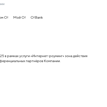
нии
ом O!
Мой О!
O!Bank
025 в рамках услуги «Интернет-роуминг» зона действия
рмирует
референциальных партнёров Компании.