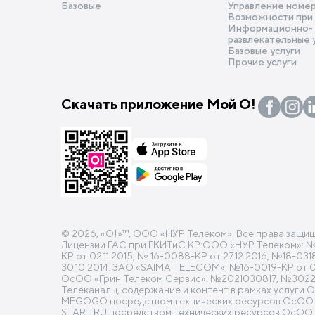
Базовые
Управление номе
Возможности при
Информационно-
развлекательные 
Базовые услуги
Прочие услуги
Скачать приложение Мой О!
© 2026, «O!»™, ООО «НУР Телеком». Все права защи
Лицензии ГАС при ГКИТиС КР:ООО «НУР Телеком»: №16-
КР от 02.11.2015, № 16-0088-КР от 27.12.2016, №18-0
30.10.2014. ЗАО «SAIMA TELECOM»: №16-0019-КР от 04.
ОсОО «Грин Телеком Сервис»: №2021030817, №30220
Телеканалы, содержание и контент в рамках услуги 
MEGOGO посредством технических ресурсов ОсОО «Н
START.RU посредством технических ресурсов ОсОО 