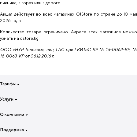
пикнике, в горах или в дороге.
Акция действует во всех магазинах O!Store по стране до 10 мая
2026 года.
Количество товара ограничено. Адреса всех магазинов можно
узнать на
ostore.kg
.
ООО «НУР Телеком», лиц. ГАС при ГКИТиС КР № 16-0062-КР, №
16-0063-КР от 06.12.2016 г.
Тарифы
Для смартфона на неделю
Услуги
Для смартфона на 4 недели
Специальные тарифы
Интернет
О компании
Для звонков и интернета
Роуминг
Для семьи
Звонки
О компании
Поддержка
Для роутеров и модемов
O!TV и онлайн-кинотеатры
Преимущества