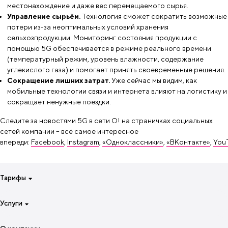
местонахождение и даже вес перемещаемого сырья.
Управление сырьём.
Технология сможет сократить возможные
потери из-за неоптимальных условий хранения
сельхозпродукции. Мониторинг состояния продукции с
помощью 5G обеспечивается в режиме реального времени
(температурный режим, уровень влажности, содержание
углекислого газа) и помогает принять своевременные решения.
Сокращение лишних затрат.
Уже сейчас мы видим, как
мобильные технологии связи и интернета влияют на логистику и
сокращает ненужные поездки.
Следите за новостями 5G в сети О! на страничках социальных
сетей компании – всё самое интересное
впереди:
Facebook
,
Instagram
,
«Одноклассники»
,
«ВКонтакте»
,
You
Тарифы
Для смартфона на неделю
Услуги
Для смартфона на 4 недели
Специальные тарифы
Интернет