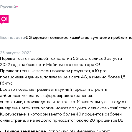
Русский
Все новости
5G сделает сельское хозяйство «умнее» и прибыльн
23 августа 2022
Первые тесты новейшей технологии 5G состоялись 3 августа 2022
Первые тесты новейшей технологии 5G состоялись 3 августа
5G сделает сельское хозяйство «умн
2022 года на базе сети Мобильного оператора О!.
Предварительные замеры показали результат, в 10 раз
превысивший данные, получаемые в сети 4G, а именно более 1,5
Гбит/с.
Всё это позволяет развивать «
умный город
» и строить
амбициозные планы в сфере
здравоохранения
,
энергетики, производства и не только. Максимальную выгоду от
внедрения этой технологии может получить сельское хозяйство в
Кыргызстане, в котором занято более 40 процентов рабочей
силы страны, и на ее долю приходится около 20 процентов ВВП.
Точное земледелие.
Используя 5G, фермеры смогут