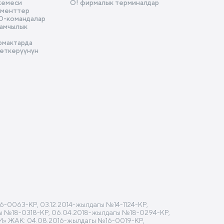
кемеси
О! фирмалык терминалдар
ументтер
D-командалар
амчылык
рмактарда
 өткөрүүнүн
-0063-КР, 03.12.2014-жылдагы №14-1124-КР,
агы №18-0318-КР, 06.04.2018-жылдагы №18-0294-КР,
M» ЖАК: 04.08.2016-жылдагы №16-0019-КР,