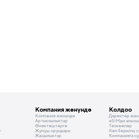
Компания жөнүндө
Колдоо
Компания жөнүндө
Даректер жан
Артыкчылыктар
eSIMди акысы
Өнөктөштөргө
Тескөөлөр
-
Жумуш орундары
Көп берилчү 
Жаңылыктар
Компанияга с