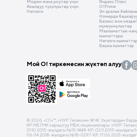
Модем жана роутер үчүн
Яндекс Плюс
Акылдуу түзүлүштөр үчүн
O!Prime
Негизги
Эл аралык байлан
Номерди башкару
Баланс жок кезде
мүмкүнчүлүктөр
Маалыматтык-көңү
кызматтары
Негизги кызматта
Башка кызматтар
Мой О! тиркемесин жүктөп алуу
© 2026, «O!»™, «НУР Телеком» ЖЧК. Укуктардын бард
КР МБТМК караштуу МБА лицензиялары: «НУР Телеком»
01.10.2015-жылдагы №15-1448-КР, 02.11.2015-жылдагы
06.04.2018-жылдагы №18-0297-КР, 17.06.2021-жылда