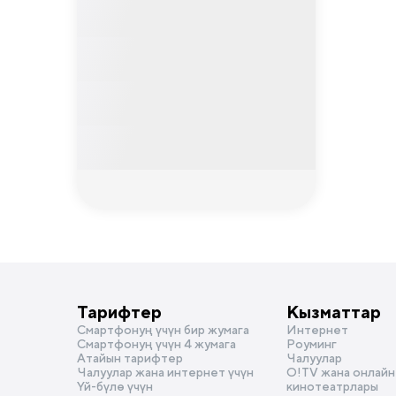
Тарифтер
Кызматтар
Смартфонуң үчүн бир жумага
Интернет
Смартфонуң үчүн 4 жумага
Роуминг
Атайын тарифтер
Чалуулар
Чалуулар жана интернет үчүн
О!TV жана онлайн
Үй-бүлө үчүн
кинотеатрлары