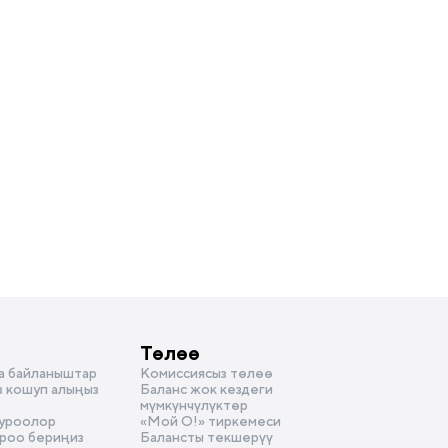
Төлөө
а байланыштар
Комиссиясыз төлөө
з кошуп алыңыз
Баланс жок кездеги
мүмкүнчүлүктөр
суроолор
«Мой О!» тиркемеси
уроо бериңиз
Балансты текшерүү