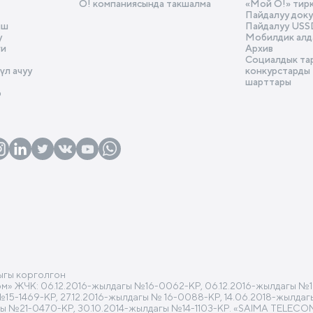
О! компаниясында такшалма
«Мой О!» тир
Пайдалуу док
ыш
Пайдалуу USS
у
Мобилдик алд
ги
Архив
Социалдык та
л ачуу
конкурстарды
шарттары
р
ыгы корголгон
 ЖЧК: 06.12.2016-жылдагы №16-0062-КР, 06.12.2016-жылдагы №16
 №15-1469-КР, 27.12.2016-жылдагы № 16-0088-КР, 14.06.2018-жылд
гы №21-0470-КР, 30.10.2014-жылдагы №14-1103-КР. «SAIMA TELECO