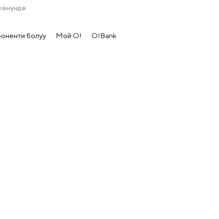
жөнүндө
боненти болуу
Мой О!
O!Bank