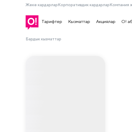
Жеке кардарлар
Корпоративдик кардарлар
Компания 
Тарифтер
Кызматтар
Акциялар
О! а
Бардык кызматтар