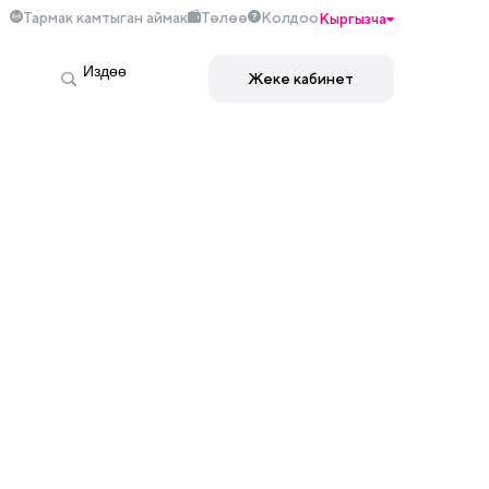
Тармак камтыган аймак
Төлөө
Колдоо
Кыргызча
Жеке кабинет